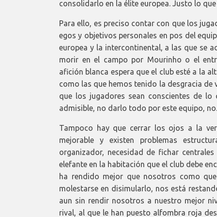
consolidarlo en la élite europea. Justo lo q
Para ello, es preciso contar con que los ju
egos y objetivos personales en pos del equi
europea y la intercontinental, a las que se 
morir en el campo por Mourinho o el entr
afición blanca espera que el club esté a la a
como las que hemos tenido la desgracia de vi
que los jugadores sean conscientes de lo 
admisible, no darlo todo por este equipo, no
Tampoco hay que cerrar los ojos a la ve
mejorable y existen problemas estructur
organizador, necesidad de fichar centrales 
elefante en la habitación que el club debe enc
ha rendido mejor que nosotros como que 
molestarse en disimularlo, nos está restand
aun sin rendir nosotros a nuestro mejor nive
rival, al que le han puesto alfombra roja de