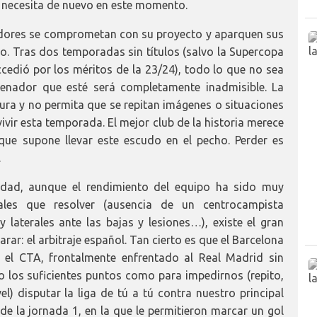
ue necesita de nuevo en este momento.
gadores se comprometan con su proyecto y aparquen sus
po. Tras dos temporadas sin títulos (salvo la Supercopa
accedió por los méritos de la 23/24), todo lo que no sea
enador que esté será completamente inadmisible. La
ltura y no permita que se repitan imágenes o situaciones
vir esta temporada. El mejor club de la historia merece
que supone llevar este escudo en el pecho. Perder es
.
rdad, aunque el rendimiento del equipo ha sido muy
ales que resolver (ausencia de un centrocampista
y laterales ante las bajas y lesiones…), existe el gran
arar: el arbitraje español. Tan cierto es que el Barcelona
el CTA, frontalmente enfrentado al Real Madrid sin
o los suficientes puntos como para impedirnos (repito,
l) disputar la liga de tú a tú contra nuestro principal
sde la jornada 1, en la que le permitieron marcar un gol