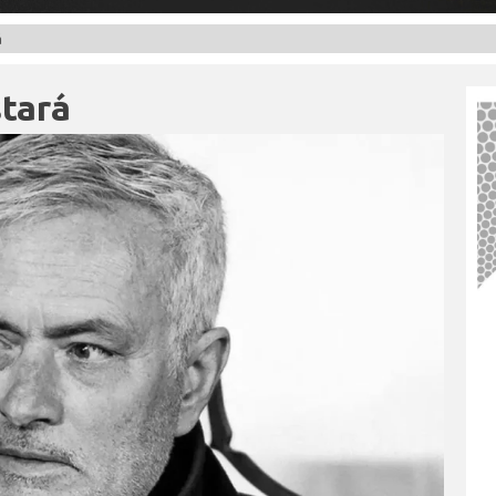
á
tará