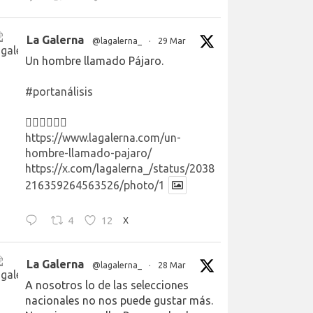
La Galerna
@lagalerna_
·
29 Mar
Un hombre llamado Pájaro.
#portanálisis
👉🏻👉🏻👉🏻
https://www.lagalerna.com/un-
hombre-llamado-pajaro/
https://x.com/lagalerna_/status/2038
216359264563526/photo/1
4
12
X
La Galerna
@lagalerna_
·
28 Mar
A nosotros lo de las selecciones
nacionales no nos puede gustar más.