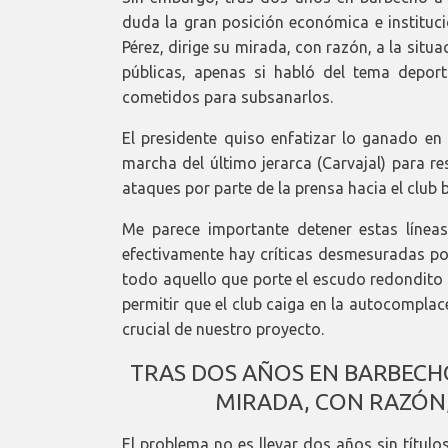
duda la gran posición económica e institucio
Pérez, dirige su mirada, con razón, a la situa
públicas, apenas si habló del tema depor
cometidos para subsanarlos.
El presidente quiso enfatizar lo ganado en 
marcha del último jerarca (Carvajal) para re
ataques por parte de la prensa hacia el club 
Me parece importante detener estas línea
efectivamente hay críticas desmesuradas po
todo aquello que porte el escudo redondi
permitir que el club caiga en la autocompla
crucial de nuestro proyecto.
TRAS DOS AÑOS EN BARBECHO
MIRADA, CON RAZÓN,
El problema no es llevar dos años sin título