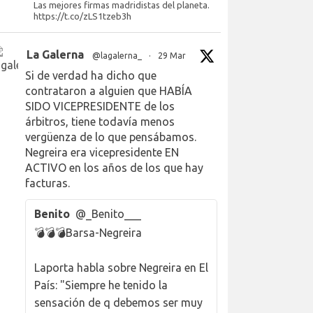
Las mejores firmas madridistas del planeta.
https://t.co/zLS1tzeb3h
La Galerna
@lagalerna_
·
29 Mar
Si de verdad ha dicho que
contrataron a alguien que HABÍA
SIDO VICEPRESIDENTE de los
árbitros, tiene todavía menos
vergüenza de lo que pensábamos.
Negreira era vicepresidente EN
ACTIVO en los años de los que hay
facturas.
Benito
@_Benito___
💣💣💣Barsa-Negreira
Laporta habla sobre Negreira en El
País: "Siempre he tenido la
sensación de q debemos ser muy