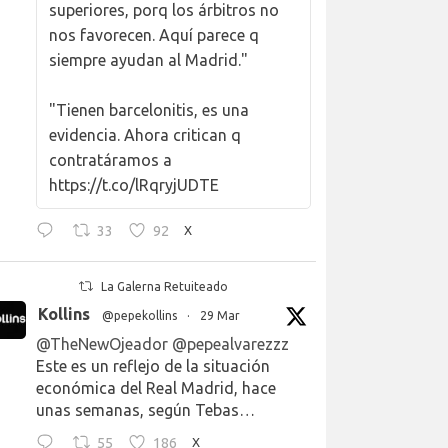
superiores, porq los árbitros no
nos favorecen. Aquí parece q
siempre ayudan al Madrid."
"Tienen barcelonitis, es una
evidencia. Ahora critican q
contratáramos a
https://t.co/lRqryjUDTE
33
92
X
La Galerna Retuiteado
Kollins
@pepekollins
·
29 Mar
@TheNewOjeador
@pepealvarezzz
Este es un reflejo de la situación
económica del Real Madrid, hace
unas semanas, según Tebas…
55
186
X