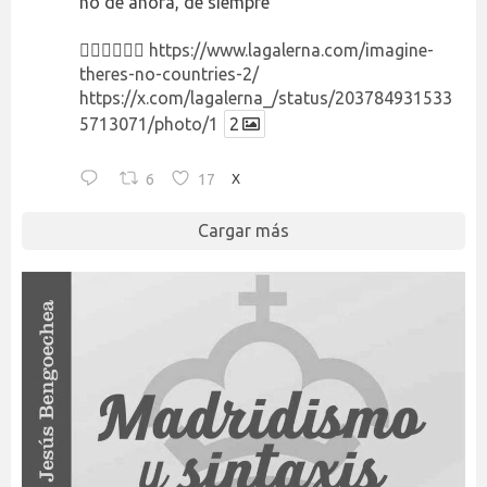
no de ahora, de siempre
👉🏻👉🏻👉🏻
https://www.lagalerna.com/imagine-
theres-no-countries-2/
https://x.com/lagalerna_/status/203784931533
5713071/photo/1
2
6
17
X
Cargar más