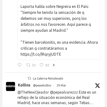
Laporta habla sobre Negreira en El País:
"Siempre he tenido la sensación de q
debemos ser muy superiores, porq los
árbitros no nos favorecen. Aquí parece q
siempre ayudan al Madrid."
"Tienen barcelonitis, es una evidencia. Ahora
critican q contratáramos a
https://t.co/lRqryjUDTE
33
92
X
La Galerna Retuiteado
Kollins
@pepekollins
·
29 Mar
@TheNewOjeador
@pepealvarezzz
Este es un
reflejo de la situación económica del Real
Madrid, hace unas semanas, según Tebas…