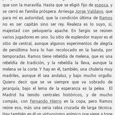
que son la maravilla. Hasta que se eligió fijo de
esposa
, y
se cerró en familia próspera. Arriesga
Jorge Valdano
, que
para mí es autoridad, que la condición última de
Ramos
no es ser capitán sino ser rey. Realeza es lo suyo, sí,
majestad con peluquería apache. En Sergio se reúnen
varios jugadores en uno. Su sitio de esplendor mayor es el
sitio de central, aunque algunos experimentos de alegría
de penúltima hora lo han recolocado en la banda, por
temporadas. Ramos tiene rebeldía de melena, que es una
rebeldía de tradición, y la rebeldía la lleva, aunque la
melena se la corte. Y hay en él, también, una chulería muy
madriles, aunque él sea andaluz, y bajo mucho orgullo.
Quiero decir que se ve siempre que va sobrado de
jerarquía, bajo el lema de la esperanza es la pelea. El
Madrid ha tenido centrales históricos, y de mucho
compás, con
Fernando Hierro
en la copa, pero Ramos
reúne eso, más una seria rabia cruzada de larga técnica.
Hay también en él un virtuosismo anímico que viene a tope