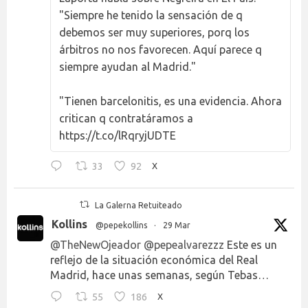
"Siempre he tenido la sensación de q
debemos ser muy superiores, porq los
árbitros no nos favorecen. Aquí parece q
siempre ayudan al Madrid."
"Tienen barcelonitis, es una evidencia. Ahora
critican q contratáramos a
https://t.co/lRqryjUDTE
33
92
X
La Galerna Retuiteado
Kollins
@pepekollins
·
29 Mar
@TheNewOjeador
@pepealvarezzz
Este es un
reflejo de la situación económica del Real
Madrid, hace unas semanas, según Tebas…
55
186
X