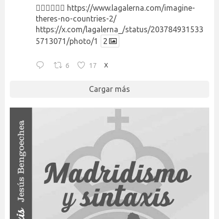
👉🏻👉🏻👉🏻
https://www.lagalerna.com/imagine-
theres-no-countries-2/
https://x.com/lagalerna_/status/203784931533
5713071/photo/1
2
6
17
X
Cargar más