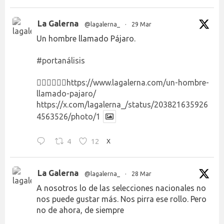
La Galerna
@lagalerna_
·
29 Mar
Un hombre llamado Pájaro.
#portanálisis
👉🏻👉🏻👉🏻
https://www.lagalerna.com/un-hombre-
llamado-pajaro/
https://x.com/lagalerna_/status/203821635926
4563526/photo/1
4
12
X
La Galerna
@lagalerna_
·
28 Mar
A nosotros lo de las selecciones nacionales no
nos puede gustar más. Nos pirra ese rollo. Pero
no de ahora, de siempre