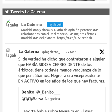
Tweets La Galerna
La Galerna
Seguir
Madridismo y sintaxis. Diario de opinión y entrevistas
relacionadas con el Real Madrid. Las mejores firmas
madridistas del planeta. https://t.co/zLS1tzeb3h
La Galerna
@lagalerna_
·
29 Mar
Si de verdad ha dicho que contrataron a alguien
que HABÍA SIDO VICEPRESIDENTE de los
árbitros, tiene todavía menos vergüenza de lo
que pensábamos. Negreira era vicepresidente
EN ACTIVO en los años de los que hay facturas.
Benito
@_Benito___
💣💣💣Barsa-Negreira
Laporta habla sobre Negreira en El País: