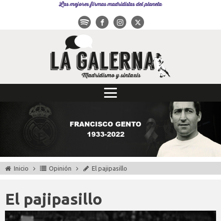
Las mejores firmas madridistas del planeta
Inicio
Opinión
El pajipasillo
El pajipasillo