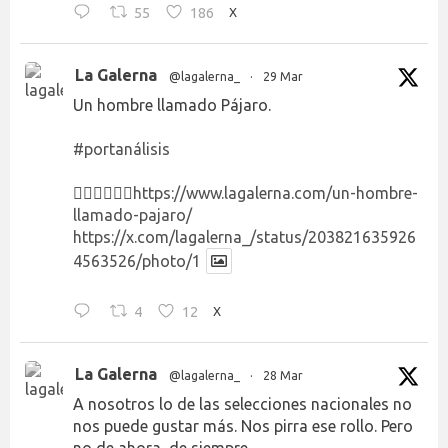
55
186
X
La Galerna
@lagalerna_
·
29 Mar
Un hombre llamado Pájaro.
#portanálisis
👉🏻👉🏻👉🏻
https://www.lagalerna.com/un-hombre-
llamado-pajaro/
https://x.com/lagalerna_/status/203821635926
4563526/photo/1
4
12
X
La Galerna
@lagalerna_
·
28 Mar
A nosotros lo de las selecciones nacionales no
nos puede gustar más. Nos pirra ese rollo. Pero