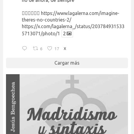
no de ahora, de siempre
👉🏻👉🏻👉🏻
https://www.lagalerna.com/imagine-
theres-no-countries-2/
https://x.com/lagalerna_/status/203784931533
5713071/photo/1
2
6
17
X
Cargar más