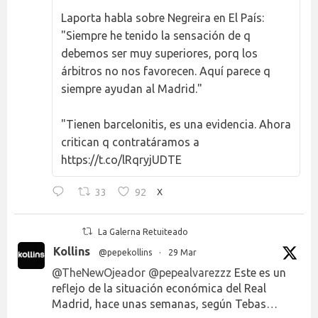
Laporta habla sobre Negreira en El País:
"Siempre he tenido la sensación de q
debemos ser muy superiores, porq los
árbitros no nos favorecen. Aquí parece q
siempre ayudan al Madrid."
"Tienen barcelonitis, es una evidencia. Ahora
critican q contratáramos a
https://t.co/lRqryjUDTE
33
92
X
La Galerna Retuiteado
Kollins
@pepekollins
·
29 Mar
@TheNewOjeador
@pepealvarezzz
Este es un
reflejo de la situación económica del Real
Madrid, hace unas semanas, según Tebas…