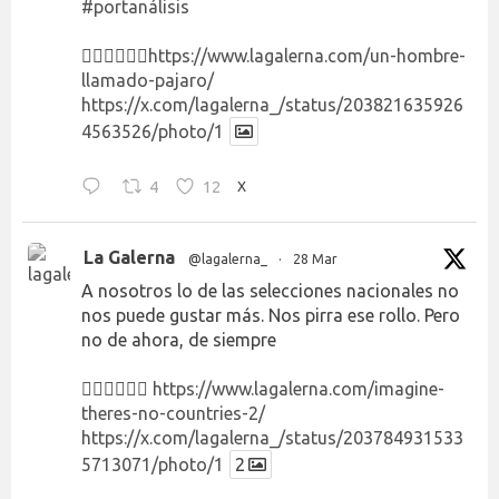
#portanálisis
👉🏻👉🏻👉🏻
https://www.lagalerna.com/un-hombre-
llamado-pajaro/
https://x.com/lagalerna_/status/203821635926
4563526/photo/1
4
12
X
La Galerna
@lagalerna_
·
28 Mar
A nosotros lo de las selecciones nacionales no
nos puede gustar más. Nos pirra ese rollo. Pero
no de ahora, de siempre
👉🏻👉🏻👉🏻
https://www.lagalerna.com/imagine-
theres-no-countries-2/
https://x.com/lagalerna_/status/203784931533
5713071/photo/1
2