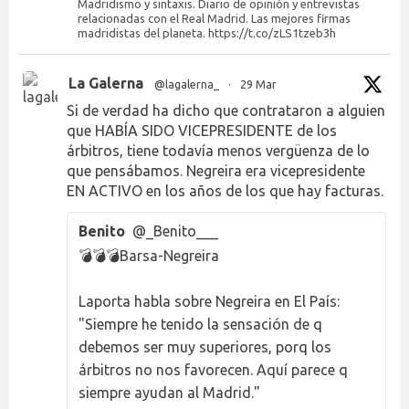
Madridismo y sintaxis. Diario de opinión y entrevistas
relacionadas con el Real Madrid. Las mejores firmas
madridistas del planeta. https://t.co/zLS1tzeb3h
La Galerna
@lagalerna_
·
29 Mar
Si de verdad ha dicho que contrataron a alguien
que HABÍA SIDO VICEPRESIDENTE de los
árbitros, tiene todavía menos vergüenza de lo
que pensábamos. Negreira era vicepresidente
EN ACTIVO en los años de los que hay facturas.
Benito
@_Benito___
💣💣💣Barsa-Negreira
Laporta habla sobre Negreira en El País:
"Siempre he tenido la sensación de q
debemos ser muy superiores, porq los
árbitros no nos favorecen. Aquí parece q
siempre ayudan al Madrid."