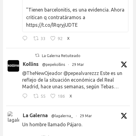
"Tienen barcelonitis, es una evidencia. Ahora
critican q contratáramos a
https://t.co/lRqryjUDTE
33
92
X
La Galerna Retuiteado
Kollins
@pepekollins
·
29 Mar
@TheNewOjeador
@pepealvarezzz
Este es un
reflejo de la situación económica del Real
Madrid, hace unas semanas, según Tebas…
55
186
X
La Galerna
@lagalerna_
·
29 Mar
Un hombre llamado Pájaro.