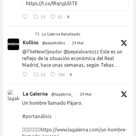
https://t.co/lRqryjUDTE
33
92
X
La Galerna Retuiteado
Kollins
@pepekollins
·
29 Mar
@TheNewOjeador
@pepealvarezzz
Este es un
reflejo de la situación económica del Real
Madrid, hace unas semanas, según Tebas…
55
186
X
La Galerna
@lagalerna_
·
29 Mar
Un hombre llamado Pájaro.
#portanálisis
👉🏻👉🏻👉🏻
https://www.lagalerna.com/un-hombre-