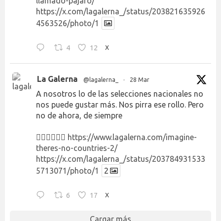
llamado-pajaro/
https://x.com/lagalerna_/status/203821635926
4563526/photo/1
4
12
X
La Galerna
@lagalerna_
·
28 Mar
A nosotros lo de las selecciones nacionales no
nos puede gustar más. Nos pirra ese rollo. Pero
no de ahora, de siempre
👉🏻👉🏻👉🏻
https://www.lagalerna.com/imagine-
theres-no-countries-2/
https://x.com/lagalerna_/status/203784931533
5713071/photo/1
2
6
17
X
Cargar más