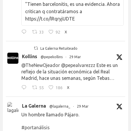
"Tienen barcelonitis, es una evidencia. Ahora
critican q contratáramos a
https://t.co/lRqryjUDTE
33
92
X
La Galerna Retuiteado
Kollins
@pepekollins
·
29 Mar
@TheNewOjeador
@pepealvarezzz
Este es un
reflejo de la situación económica del Real
Madrid, hace unas semanas, según Tebas…
55
186
X
La Galerna
@lagalerna_
·
29 Mar
Un hombre llamado Pájaro.
#portanálisis