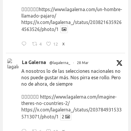
👉🏻👉🏻👉🏻
https://www.lagalerna.com/un-hombre-
llamado-pajaro/
https://x.com/lagalerna_/status/203821635926
4563526/photo/1
4
12
X
La Galerna
@lagalerna_
·
28 Mar
A nosotros lo de las selecciones nacionales no
nos puede gustar más. Nos pirra ese rollo. Pero
no de ahora, de siempre
👉🏻👉🏻👉🏻
https://www.lagalerna.com/imagine-
theres-no-countries-2/
https://x.com/lagalerna_/status/203784931533
5713071/photo/1
2