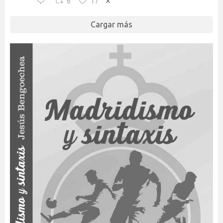
6
17
X
Cargar más