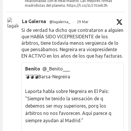
relacionadas con el Real Madrid. Las mejores firmas
madridistas del planeta. https://t.co/zLS1tzeb3h
La Galerna
@lagalerna_
·
29 Mar
Si de verdad ha dicho que contrataron a alguien
que HABÍA SIDO VICEPRESIDENTE de los
árbitros, tiene todavía menos vergüenza de lo
que pensábamos. Negreira era vicepresidente
EN ACTIVO en los años de los que hay facturas.
Benito
@_Benito___
💣💣💣Barsa-Negreira
Laporta habla sobre Negreira en El País:
"Siempre he tenido la sensación de q
debemos ser muy superiores, porq los
árbitros no nos favorecen. Aquí parece q
siempre ayudan al Madrid."