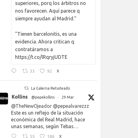
superiores, porq los árbitros no
nos favorecen. Aquí parece q
siempre ayudan al Madrid."
"Tienen barcelonitis, es una
evidencia. Ahora critican q
contratáramos a
https://t.co/lRqryjUDTE
33
92
X
La Galerna Retuiteado
Kollins
@pepekollins
·
29 Mar
@TheNewOjeador
@pepealvarezzz
Este es un reflejo de la situación
económica del Real Madrid, hace
unas semanas, según Tebas…
55
186
X