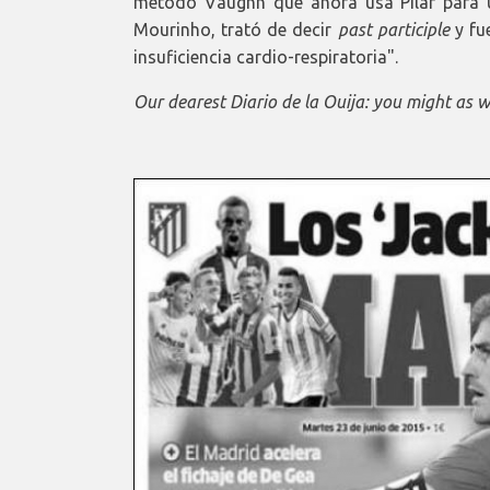
método Vaughn que ahora usa Pilar para un
Mourinho, trató de decir
past participle
y fu
insuficiencia cardio-respiratoria".
Our dearest Diario de la Ouija: you might as w