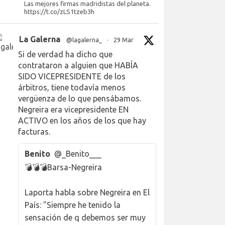
Las mejores firmas madridistas del planeta.
https://t.co/zLS1tzeb3h
La Galerna
@lagalerna_
·
29 Mar
Si de verdad ha dicho que
contrataron a alguien que HABÍA
SIDO VICEPRESIDENTE de los
árbitros, tiene todavía menos
vergüenza de lo que pensábamos.
Negreira era vicepresidente EN
ACTIVO en los años de los que hay
facturas.
Benito
@_Benito___
💣💣💣Barsa-Negreira
Laporta habla sobre Negreira en El
País: "Siempre he tenido la
sensación de q debemos ser muy