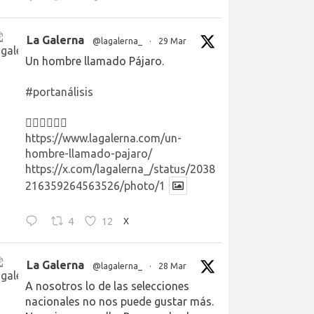
La Galerna
@lagalerna_
·
29 Mar
Un hombre llamado Pájaro.
#portanálisis
👉🏻👉🏻👉🏻
https://www.lagalerna.com/un-
hombre-llamado-pajaro/
https://x.com/lagalerna_/status/2038
216359264563526/photo/1
4
12
X
La Galerna
@lagalerna_
·
28 Mar
A nosotros lo de las selecciones
nacionales no nos puede gustar más.