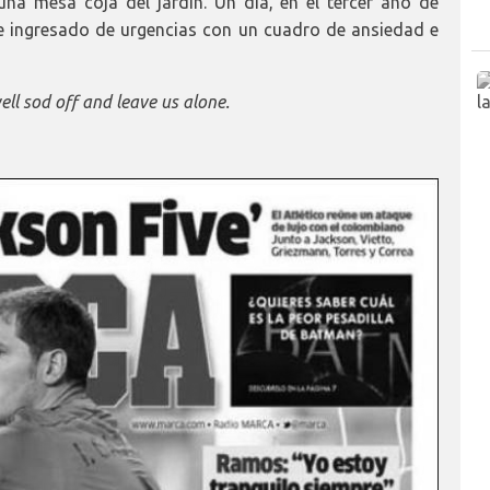
a mesa coja del jardín. Un día, en el tercer año de
e ingresado de urgencias con un cuadro de ansiedad e
ell sod off and leave us alone.