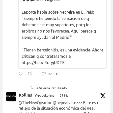
Laporta habla sobre Negreira en El País:
"Siempre he tenido la sensación de q
debemos ser muy superiores, porq los
árbitros no nos favorecen. Aquí parece q
siempre ayudan al Madrid."
"Tienen barcelonitis, es una evidencia. Ahora
critican q contratáramos a
https://t.co/lRqryjUDTE
33
92
X
La Galerna Retuiteado
Kollins
@pepekollins
·
29 Mar
@TheNewOjeador
@pepealvarezzz
Este es un
reflejo de la situación económica del Real