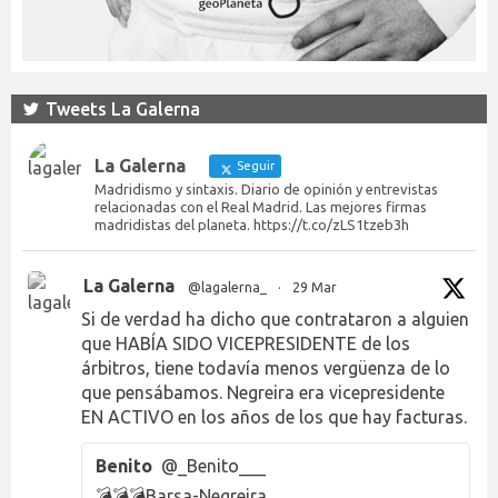
Tweets La Galerna
La Galerna
Seguir
Madridismo y sintaxis. Diario de opinión y entrevistas
relacionadas con el Real Madrid. Las mejores firmas
madridistas del planeta. https://t.co/zLS1tzeb3h
La Galerna
@lagalerna_
·
29 Mar
Si de verdad ha dicho que contrataron a alguien
que HABÍA SIDO VICEPRESIDENTE de los
árbitros, tiene todavía menos vergüenza de lo
que pensábamos. Negreira era vicepresidente
EN ACTIVO en los años de los que hay facturas.
Benito
@_Benito___
💣💣💣Barsa-Negreira