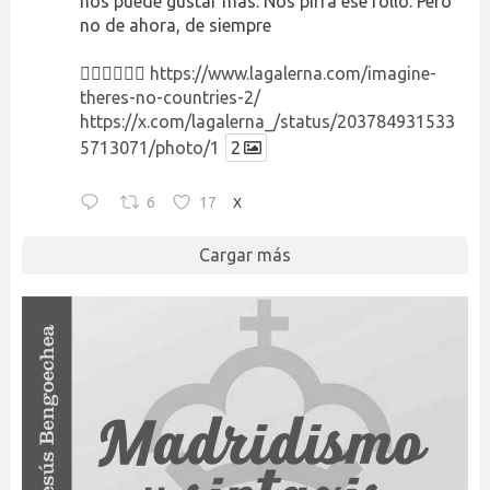
nos puede gustar más. Nos pirra ese rollo. Pero
no de ahora, de siempre
👉🏻👉🏻👉🏻
https://www.lagalerna.com/imagine-
theres-no-countries-2/
https://x.com/lagalerna_/status/203784931533
5713071/photo/1
2
6
17
X
Cargar más