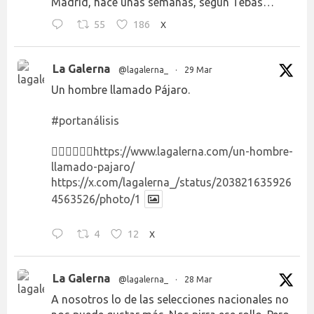
Madrid, hace unas semanas, según Tebas…
55
186
X
La Galerna
@lagalerna_
·
29 Mar
Un hombre llamado Pájaro.
#portanálisis
👉🏻👉🏻👉🏻
https://www.lagalerna.com/un-hombre-
llamado-pajaro/
https://x.com/lagalerna_/status/203821635926
4563526/photo/1
4
12
X
La Galerna
@lagalerna_
·
28 Mar
A nosotros lo de las selecciones nacionales no