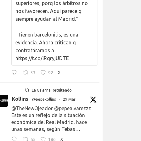
superiores, porq los árbitros no
nos favorecen. Aquí parece q
siempre ayudan al Madrid."
"Tienen barcelonitis, es una
evidencia. Ahora critican q
contratáramos a
https://t.co/lRqryjUDTE
33
92
X
La Galerna Retuiteado
Kollins
@pepekollins
·
29 Mar
@TheNewOjeador
@pepealvarezzz
Este es un reflejo de la situación
económica del Real Madrid, hace
unas semanas, según Tebas…
55
186
X