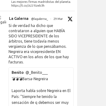
Las mejores firmas madridistas del planeta.
https://t.co/zLS1tzeb3h
La Galerna
@lagalerna_
·
29 Mar
Si de verdad ha dicho que
contrataron a alguien que HABÍA
SIDO VICEPRESIDENTE de los
árbitros, tiene todavía menos
vergüenza de lo que pensábamos.
Negreira era vicepresidente EN
ACTIVO en los años de los que hay
facturas.
Benito
@_Benito___
💣💣💣Barsa-Negreira
Laporta habla sobre Negreira en El
País: "Siempre he tenido la
sensación de q debemos ser muy