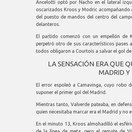
Ancelotti optó por Nacho en el lateral izqu
oscarizados Kroos y Modric acompañando a
del puesto de mandos del centro del campo.
delanteros.
El partido comenzó con un empellón de K
perpetró otro de sus característicos pases 
todos obligaron a Courtois a salvar el gol d
LA SENSACIÓN ERA QUE Q
MADRID Y 
El error espoleó a Camavinga, cuyo robo d
suponer el primer gol del Madrid.
Mientras tanto, Valverde pateaba, en defens
quien necesitaba marcar era el Madrid y no el
En el minuto 13, Kroos almohadilló el esfér
de la línea de meta, pero el remate de V