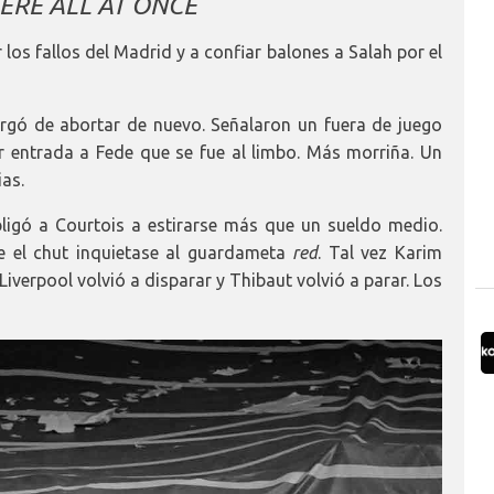
RE ALL AT ONCE
 los fallos del Madrid y a confiar balones a Salah por el
argó de abortar de nuevo. Señalaron un fuera de juego
por entrada a Fede que se fue al limbo. Más morriña. Un
ias.
bligó a Courtois a estirarse más que un sueldo medio.
ue el chut inquietase al guardameta
red
. Tal vez Karim
iverpool volvió a disparar y Thibaut volvió a parar. Los