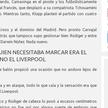
ierdo, Camavinga en el pivote y los futbolísticamente
l francés, que desplazó a su compatriota Tchouaméni
 Mientras tanto, Klopp planteó el partido con cuatro
roos y el dominio del Madrid. Pero pronto Carvajal
atrás que tampoco supo gestionar bien Rüdiger y entre
e Darwin Núñez. Nada nuevo.
UIEN NECESITABA MARCAR ERA EL
NO EL LIVERPOOL
e balón propició una ocasión que no anduvo lejos de
a y en ataque, todo lo que caía y la sensación era que
 Liverpool.
ico y Rüdiger de cabeza lo posó a escasos centímetros
inícius no fue gol por alguna suerte de embrujo que