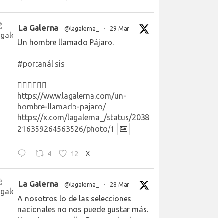
La Galerna
@lagalerna_
·
29 Mar
Un hombre llamado Pájaro.
#portanálisis
👉🏻👉🏻👉🏻
https://www.lagalerna.com/un-
hombre-llamado-pajaro/
https://x.com/lagalerna_/status/2038
216359264563526/photo/1
4
12
X
La Galerna
@lagalerna_
·
28 Mar
A nosotros lo de las selecciones
nacionales no nos puede gustar más.