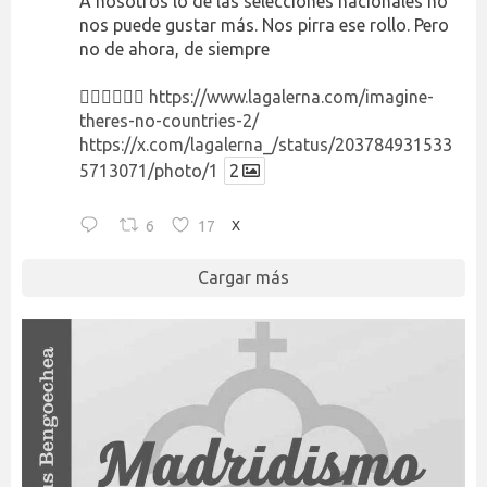
A nosotros lo de las selecciones nacionales no
nos puede gustar más. Nos pirra ese rollo. Pero
no de ahora, de siempre
👉🏻👉🏻👉🏻
https://www.lagalerna.com/imagine-
theres-no-countries-2/
https://x.com/lagalerna_/status/203784931533
5713071/photo/1
2
6
17
X
Cargar más