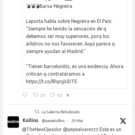
💣💣💣Barsa-Negreira
Laporta habla sobre Negreira en El País:
"Siempre he tenido la sensación de q
debemos ser muy superiores, porq los
árbitros no nos favorecen. Aquí parece q
siempre ayudan al Madrid."
"Tienen barcelonitis, es una evidencia. Ahora
critican q contratáramos a
https://t.co/lRqryjUDTE
33
92
X
La Galerna Retuiteado
Kollins
@pepekollins
·
29 Mar
@TheNewOjeador
@pepealvarezzz
Este es un