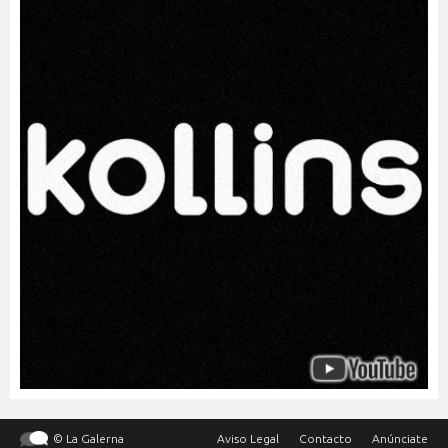
© La Galerna
Aviso Legal
Contacto
Anúnciate