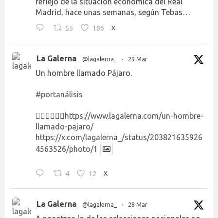
reflejo de la situación económica del Real
Madrid, hace unas semanas, según Tebas…
55
186
X
La Galerna
@lagalerna_
·
29 Mar
Un hombre llamado Pájaro.
#portanálisis
👉🏻👉🏻👉🏻
https://www.lagalerna.com/un-hombre-
llamado-pajaro/
https://x.com/lagalerna_/status/203821635926
4563526/photo/1
4
12
X
La Galerna
@lagalerna_
·
28 Mar