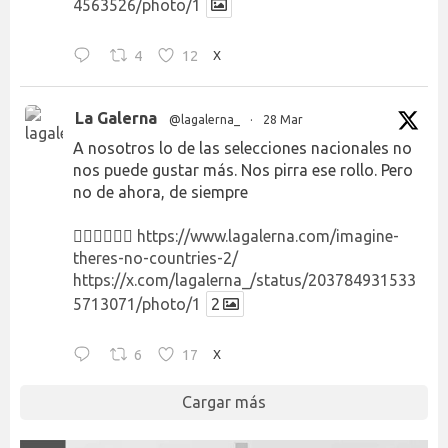
4563526/photo/1
4
12
X
La Galerna
@lagalerna_
·
28 Mar
A nosotros lo de las selecciones nacionales no
nos puede gustar más. Nos pirra ese rollo. Pero
no de ahora, de siempre
👉🏻👉🏻👉🏻
https://www.lagalerna.com/imagine-
theres-no-countries-2/
https://x.com/lagalerna_/status/203784931533
5713071/photo/1
2
6
17
X
Cargar más