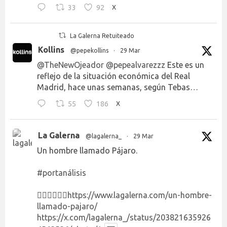
33
92
X
La Galerna Retuiteado
Kollins
@pepekollins
·
29 Mar
@TheNewOjeador
@pepealvarezzz
Este es un
reflejo de la situación económica del Real
Madrid, hace unas semanas, según Tebas…
55
186
X
La Galerna
@lagalerna_
·
29 Mar
Un hombre llamado Pájaro.
#portanálisis
👉🏻👉🏻👉🏻
https://www.lagalerna.com/un-hombre-
llamado-pajaro/
https://x.com/lagalerna_/status/203821635926