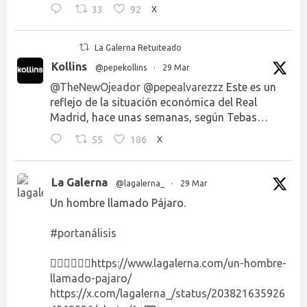
33
92
X
La Galerna Retuiteado
Kollins
@pepekollins
·
29 Mar
@TheNewOjeador
@pepealvarezzz
Este es un
reflejo de la situación económica del Real
Madrid, hace unas semanas, según Tebas…
55
186
X
La Galerna
@lagalerna_
·
29 Mar
Un hombre llamado Pájaro.
#portanálisis
👉🏻👉🏻👉🏻
https://www.lagalerna.com/un-hombre-
llamado-pajaro/
https://x.com/lagalerna_/status/203821635926