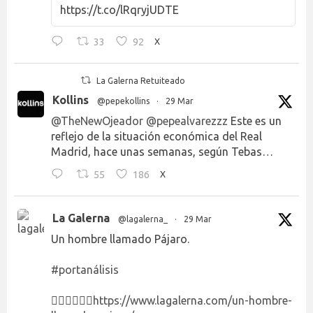
https://t.co/lRqryjUDTE
33
92
X
La Galerna Retuiteado
Kollins
@pepekollins
·
29 Mar
@TheNewOjeador
@pepealvarezzz
Este es un
reflejo de la situación económica del Real
Madrid, hace unas semanas, según Tebas…
55
186
X
La Galerna
@lagalerna_
·
29 Mar
Un hombre llamado Pájaro.
#portanálisis
👉🏻👉🏻👉🏻
https://www.lagalerna.com/un-hombre-