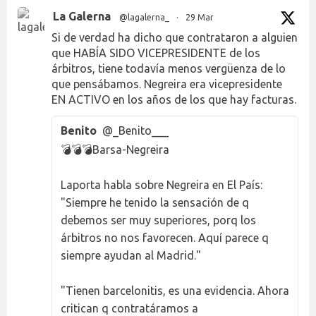
La Galerna
@lagalerna_
·
29 Mar
Si de verdad ha dicho que contrataron a alguien
que HABÍA SIDO VICEPRESIDENTE de los
árbitros, tiene todavía menos vergüenza de lo
que pensábamos. Negreira era vicepresidente
EN ACTIVO en los años de los que hay facturas.
Benito
@_Benito___
💣💣💣Barsa-Negreira
Laporta habla sobre Negreira en El País:
"Siempre he tenido la sensación de q
debemos ser muy superiores, porq los
árbitros no nos favorecen. Aquí parece q
siempre ayudan al Madrid."
"Tienen barcelonitis, es una evidencia. Ahora
critican q contratáramos a