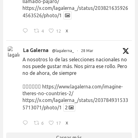
llamado-pajaro/
https://x.com/lagalerna_/status/203821635926
4563526/photo/1
4
12
X
La Galerna
@lagalerna_
·
28 Mar
A nosotros lo de las selecciones nacionales no
nos puede gustar más. Nos pirra ese rollo. Pero
no de ahora, de siempre
👉🏻👉🏻👉🏻
https://www.lagalerna.com/imagine-
theres-no-countries-2/
https://x.com/lagalerna_/status/203784931533
5713071/photo/1
2
6
17
X
Cargar más