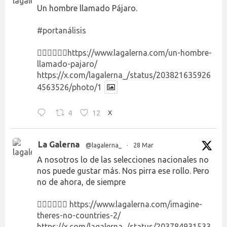
Un hombre llamado Pájaro.
#portanálisis
👉🏻👉🏻👉🏻
https://www.lagalerna.com/un-hombre-
llamado-pajaro/
https://x.com/lagalerna_/status/203821635926
4563526/photo/1
4
12
X
La Galerna
@lagalerna_
·
28 Mar
A nosotros lo de las selecciones nacionales no
nos puede gustar más. Nos pirra ese rollo. Pero
no de ahora, de siempre
👉🏻👉🏻👉🏻
https://www.lagalerna.com/imagine-
theres-no-countries-2/
https://x.com/lagalerna_/status/203784931533