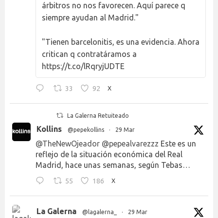
árbitros no nos favorecen. Aquí parece q
siempre ayudan al Madrid."
"Tienen barcelonitis, es una evidencia. Ahora
critican q contratáramos a
https://t.co/lRqryjUDTE
33
92
X
La Galerna Retuiteado
Kollins
@pepekollins
·
29 Mar
@TheNewOjeador
@pepealvarezzz
Este es un
reflejo de la situación económica del Real
Madrid, hace unas semanas, según Tebas…
55
186
X
La Galerna
@lagalerna_
·
29 Mar