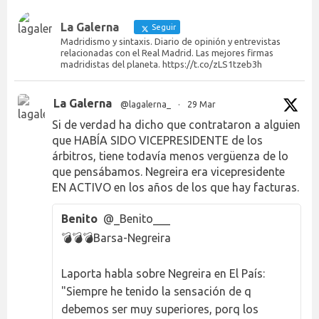
La Galerna
Seguir
Madridismo y sintaxis. Diario de opinión y entrevistas
relacionadas con el Real Madrid. Las mejores firmas
madridistas del planeta. https://t.co/zLS1tzeb3h
La Galerna
@lagalerna_
·
29 Mar
Si de verdad ha dicho que contrataron a alguien
que HABÍA SIDO VICEPRESIDENTE de los
árbitros, tiene todavía menos vergüenza de lo
que pensábamos. Negreira era vicepresidente
EN ACTIVO en los años de los que hay facturas.
Benito
@_Benito___
💣💣💣Barsa-Negreira
Laporta habla sobre Negreira en El País:
"Siempre he tenido la sensación de q
debemos ser muy superiores, porq los