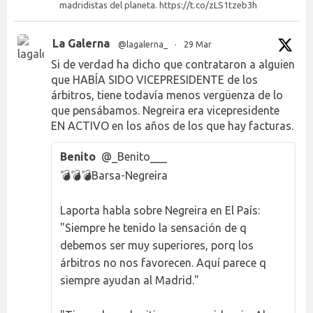
madridistas del planeta. https://t.co/zLS1tzeb3h
La Galerna
@lagalerna_
·
29 Mar
Si de verdad ha dicho que contrataron a alguien
que HABÍA SIDO VICEPRESIDENTE de los
árbitros, tiene todavía menos vergüenza de lo
que pensábamos. Negreira era vicepresidente
EN ACTIVO en los años de los que hay facturas.
Benito
@_Benito___
💣💣💣Barsa-Negreira
Laporta habla sobre Negreira en El País:
"Siempre he tenido la sensación de q
debemos ser muy superiores, porq los
árbitros no nos favorecen. Aquí parece q
siempre ayudan al Madrid."