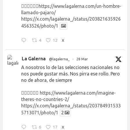
👉🏻👉🏻👉🏻
https://www.lagalerna.com/un-hombre-
llamado-pajaro/
https://x.com/lagalerna_/status/203821635926
4563526/photo/1
4
12
X
La Galerna
@lagalerna_
·
28 Mar
A nosotros lo de las selecciones nacionales no
nos puede gustar más. Nos pirra ese rollo. Pero
no de ahora, de siempre
👉🏻👉🏻👉🏻
https://www.lagalerna.com/imagine-
theres-no-countries-2/
https://x.com/lagalerna_/status/203784931533
5713071/photo/1
2
6
17
X