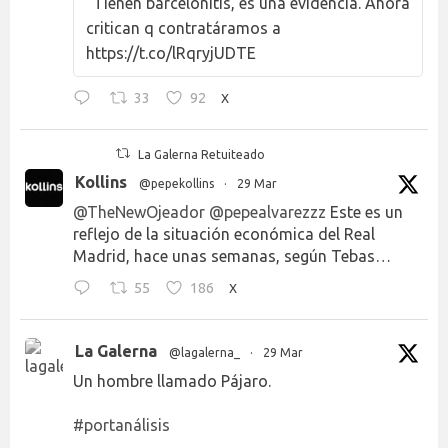
"Tienen barcelonitis, es una evidencia. Ahora
critican q contratáramos a
https://t.co/lRqryjUDTE
33
92
X
La Galerna Retuiteado
Kollins
@pepekollins
·
29 Mar
@TheNewOjeador
@pepealvarezzz
Este es un
reflejo de la situación económica del Real
Madrid, hace unas semanas, según Tebas…
55
186
X
La Galerna
@lagalerna_
·
29 Mar
Un hombre llamado Pájaro.
#portanálisis