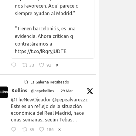
nos favorecen. Aquí parece q
siempre ayudan al Madrid."
"Tienen barcelonitis, es una
evidencia. Ahora critican q
contratáramos a
https://t.co/lRqryjUDTE
33
92
X
La Galerna Retuiteado
Kollins
@pepekollins
·
29 Mar
@TheNewOjeador
@pepealvarezzz
Este es un reflejo de la situación
económica del Real Madrid, hace
unas semanas, según Tebas…
55
186
X