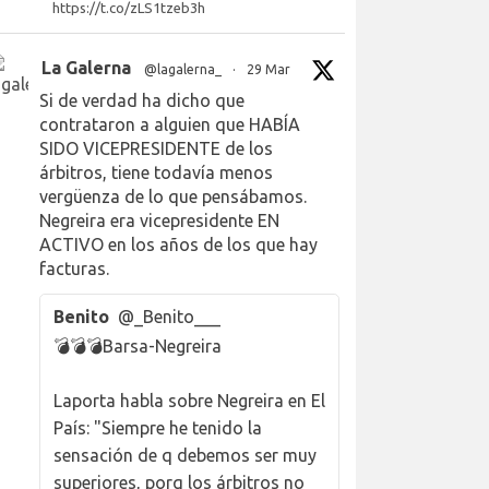
https://t.co/zLS1tzeb3h
La Galerna
@lagalerna_
·
29 Mar
Si de verdad ha dicho que
contrataron a alguien que HABÍA
SIDO VICEPRESIDENTE de los
árbitros, tiene todavía menos
vergüenza de lo que pensábamos.
Negreira era vicepresidente EN
ACTIVO en los años de los que hay
facturas.
Benito
@_Benito___
💣💣💣Barsa-Negreira
Laporta habla sobre Negreira en El
País: "Siempre he tenido la
sensación de q debemos ser muy
superiores, porq los árbitros no