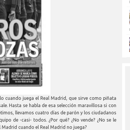
sólo cuando juega el Real Madrid, que sirve como piñata
sale. Hasta se habla de esa selección maravillosa si con
epetimos, llevamos cuatro días de parón y los ciudadanos
quipo de -casi- todos. ¿Por qué? ¿No vende? ¿No se le
l Madrid cuando el Real Madrid no juega?