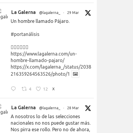
La Galerna
@lagalerna_
·
29 Mar
Un hombre llamado Pájaro.
#portanálisis
👉🏻👉🏻👉🏻
https://www.lagalerna.com/un-
hombre-llamado-pajaro/
https://x.com/lagalerna_/status/2038
216359264563526/photo/1
4
12
X
La Galerna
@lagalerna_
·
28 Mar
A nosotros lo de las selecciones
nacionales no nos puede gustar más.
Nos pirra ese rollo. Pero no de ahora,