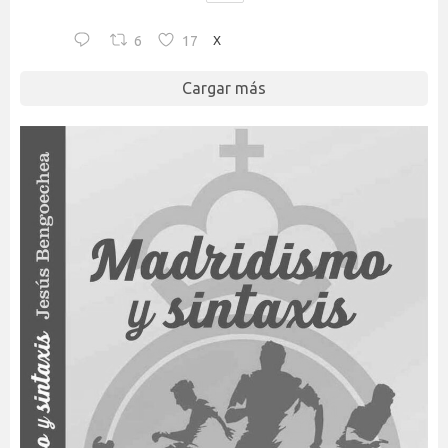
6
17
X
Cargar más