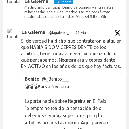
La Galerna
Seguir
Madridismo y sintaxis. Diario de opinión y entrevistas
relacionadas con el Real Madrid. Las mejores firmas
madridistas del planeta. https://t.co/zLS1tzeb3h
La Galerna
@lagalerna_
·
29 Mar
Si de verdad ha dicho que contrataron a alguien
que HABÍA SIDO VICEPRESIDENTE de los
árbitros, tiene todavía menos vergüenza de lo
que pensábamos. Negreira era vicepresidente
EN ACTIVO en los años de los que hay facturas.
Benito
@_Benito___
💣💣💣Barsa-Negreira
Laporta habla sobre Negreira en El País:
"Siempre he tenido la sensación de q
debemos ser muy superiores, porq los
árbitros no nos favorecen. Aquí parece q