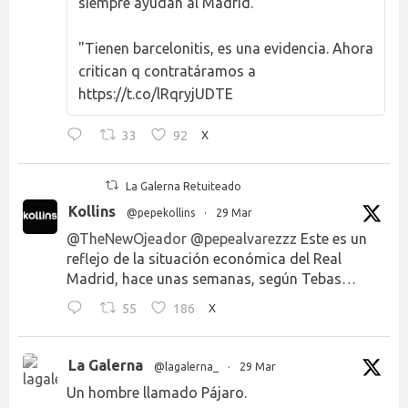
siempre ayudan al Madrid."
"Tienen barcelonitis, es una evidencia. Ahora
critican q contratáramos a
https://t.co/lRqryjUDTE
33
92
X
La Galerna Retuiteado
Kollins
@pepekollins
·
29 Mar
@TheNewOjeador
@pepealvarezzz
Este es un
reflejo de la situación económica del Real
Madrid, hace unas semanas, según Tebas…
55
186
X
La Galerna
@lagalerna_
·
29 Mar
Un hombre llamado Pájaro.