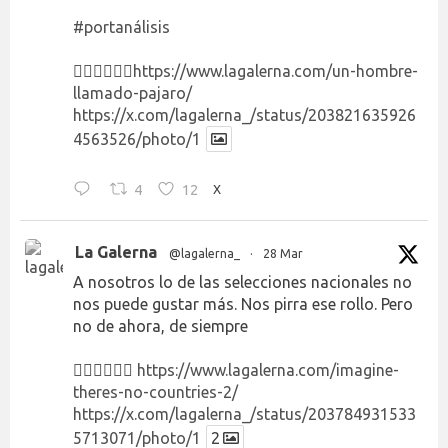
#portanálisis
👉🏻👉🏻👉🏻
https://www.lagalerna.com/un-hombre-
llamado-pajaro/
https://x.com/lagalerna_/status/203821635926
4563526/photo/1
4
12
X
La Galerna
@lagalerna_
·
28 Mar
A nosotros lo de las selecciones nacionales no
nos puede gustar más. Nos pirra ese rollo. Pero
no de ahora, de siempre
👉🏻👉🏻👉🏻
https://www.lagalerna.com/imagine-
theres-no-countries-2/
https://x.com/lagalerna_/status/203784931533
5713071/photo/1
2