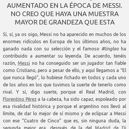
AUMENTADO EN LA ÉPOCA DE MESSI.
NO CREO QUE HAYA UNA MUESTRA
MAYOR DE GRANDEZA QUE ESTA
Sí, sí, ya os oigo, Messi no ha aparecido en muchos de los
enormes ridículos en Europa de los últimos años, no ha
ganado nada con su selección y el famoso
#tinglao
ha
contribuido a aumentar su leyenda. De acuerdo, tenéis
razón,
Messi
no ha conseguido ser un jugador tan fiable
como Cristiano, pero a pesar de ello, y aquí llegamos a “El
que nunca llegó”, lo hubiese fichado en todos y cada uno
de los años en los que tuvimos la suerte de tenerlo como
rival. Y sí, digo suerte, porque el Real Madrid, con
Florentino Pérez
a la cabeza, ha sido capaz, espoleado por
esa rivalidad histórica y porque el argentino nos llevó al
límite, de dar lo mejor de sí mismo y de eclipsar a Messi
con ese “Cuatro de Cinco” que es, sin ninguna duda, la
segunda mejor era, después de la del
Madrid de Di