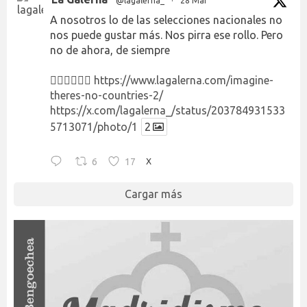
@lagalerna_
·
28 Mar
A nosotros lo de las selecciones nacionales no
nos puede gustar más. Nos pirra ese rollo. Pero
no de ahora, de siempre
👉🏻👉🏻👉🏻
https://www.lagalerna.com/imagine-
theres-no-countries-2/
https://x.com/lagalerna_/status/203784931533
5713071/photo/1
2
6
17
X
Cargar más