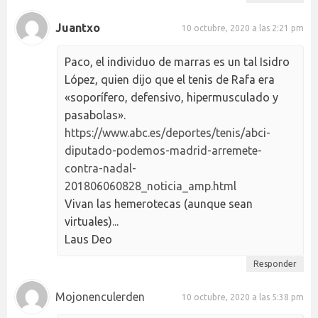
Juantxo
10 octubre, 2020 a las 2:21 pm
Paco, el individuo de marras es un tal Isidro
López, quien dijo que el tenis de Rafa era
«soporífero, defensivo, hipermusculado y
pasabolas».
https://www.abc.es/deportes/tenis/abci-
diputado-podemos-madrid-arremete-
contra-nadal-
201806060828_noticia_amp.html
Vivan las hemerotecas (aunque sean
virtuales)...
Laus Deo
Responder
Mojonenculerden
10 octubre, 2020 a las 5:38 pm