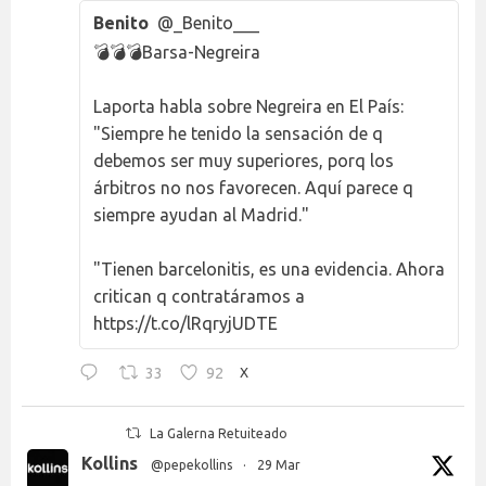
Benito
@_Benito___
💣💣💣Barsa-Negreira
Laporta habla sobre Negreira en El País:
"Siempre he tenido la sensación de q
debemos ser muy superiores, porq los
árbitros no nos favorecen. Aquí parece q
siempre ayudan al Madrid."
"Tienen barcelonitis, es una evidencia. Ahora
critican q contratáramos a
https://t.co/lRqryjUDTE
33
92
X
La Galerna Retuiteado
Kollins
@pepekollins
·
29 Mar