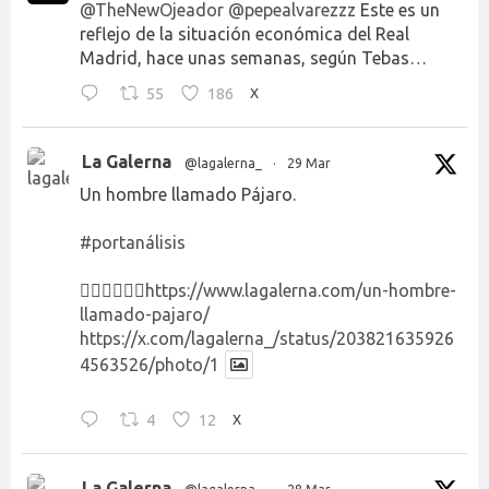
@TheNewOjeador
@pepealvarezzz
Este es un
reflejo de la situación económica del Real
Madrid, hace unas semanas, según Tebas…
55
186
X
La Galerna
@lagalerna_
·
29 Mar
Un hombre llamado Pájaro.
#portanálisis
👉🏻👉🏻👉🏻
https://www.lagalerna.com/un-hombre-
llamado-pajaro/
https://x.com/lagalerna_/status/203821635926
4563526/photo/1
4
12
X
La Galerna