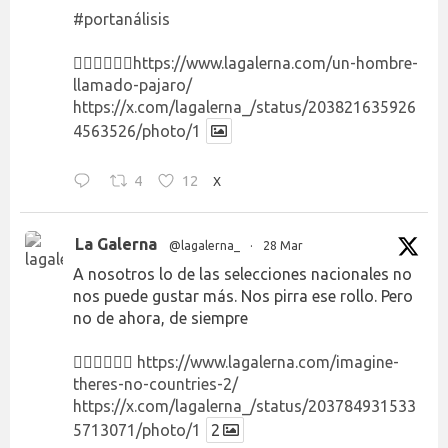
#portanálisis
👉🏻👉🏻👉🏻
https://www.lagalerna.com/un-hombre-
llamado-pajaro/
https://x.com/lagalerna_/status/203821635926
4563526/photo/1
4
12
X
La Galerna
@lagalerna_
·
28 Mar
A nosotros lo de las selecciones nacionales no
nos puede gustar más. Nos pirra ese rollo. Pero
no de ahora, de siempre
👉🏻👉🏻👉🏻
https://www.lagalerna.com/imagine-
theres-no-countries-2/
https://x.com/lagalerna_/status/203784931533
5713071/photo/1
2