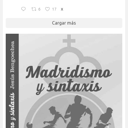
6
17
X
Cargar más