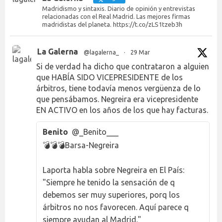
Madridismo y sintaxis. Diario de opinión y entrevistas
relacionadas con el Real Madrid. Las mejores firmas
madridistas del planeta. https://t.co/zLS1tzeb3h
La Galerna
@lagalerna_
·
29 Mar
Si de verdad ha dicho que contrataron a alguien
que HABÍA SIDO VICEPRESIDENTE de los
árbitros, tiene todavía menos vergüenza de lo
que pensábamos. Negreira era vicepresidente
EN ACTIVO en los años de los que hay facturas.
Benito
@_Benito___
💣💣💣Barsa-Negreira
Laporta habla sobre Negreira en El País:
"Siempre he tenido la sensación de q
debemos ser muy superiores, porq los
árbitros no nos favorecen. Aquí parece q
siempre ayudan al Madrid."