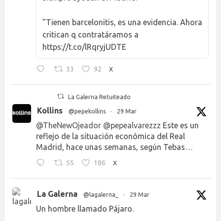
"Tienen barcelonitis, es una evidencia. Ahora
critican q contratáramos a
https://t.co/lRqryjUDTE
33
92
X
La Galerna Retuiteado
Kollins
@pepekollins
·
29 Mar
@TheNewOjeador
@pepealvarezzz
Este es un
reflejo de la situación económica del Real
Madrid, hace unas semanas, según Tebas…
55
186
X
La Galerna
@lagalerna_
·
29 Mar
Un hombre llamado Pájaro.