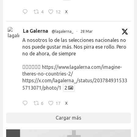
4
12
X
La Galerna
@lagalerna_
·
28 Mar
A nosotros lo de las selecciones nacionales no
nos puede gustar más. Nos pirra ese rollo. Pero
no de ahora, de siempre
👉🏻👉🏻👉🏻
https://www.lagalerna.com/imagine-
theres-no-countries-2/
https://x.com/lagalerna_/status/203784931533
5713071/photo/1
2
6
17
X
Cargar más