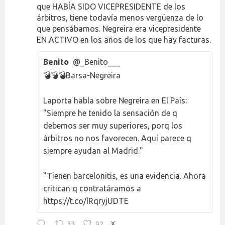
que HABÍA SIDO VICEPRESIDENTE de los
árbitros, tiene todavía menos vergüenza de lo
que pensábamos. Negreira era vicepresidente
EN ACTIVO en los años de los que hay facturas.
Benito
@_Benito___
💣💣💣Barsa-Negreira
Laporta habla sobre Negreira en El País:
"Siempre he tenido la sensación de q
debemos ser muy superiores, porq los
árbitros no nos favorecen. Aquí parece q
siempre ayudan al Madrid."
"Tienen barcelonitis, es una evidencia. Ahora
critican q contratáramos a
https://t.co/lRqryjUDTE
33
92
X