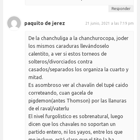
Responder
paquito de jerez
21 junio, 2021 a las 7:19 pm
De la chanchuliga a la chanchurocopa, joder
los mismos caraduras llevándoselo
calentito, a ver si estos torneos de
solteros/divorciados contra
casados/separados los organiza la cuarto y
mitad.
Es asombroso ver al chavalin del tupé caido
correteando, cuan gacela de
pigdemon(antes Thomson) por las llanuras
de el raval/vaterlu
El nivel furgolístico es sobrenatural, luego
dicen que los chavales no soportan un
partido entero, ni los yayos, entre los que
me incluyo, está claro que el tito la ha