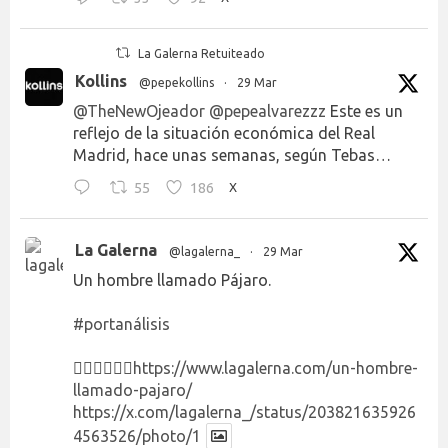
La Galerna Retuiteado
Kollins
@pepekollins
·
29 Mar
@TheNewOjeador
@pepealvarezzz
Este es un
reflejo de la situación económica del Real
Madrid, hace unas semanas, según Tebas…
55
186
X
La Galerna
@lagalerna_
·
29 Mar
Un hombre llamado Pájaro.
#portanálisis
👉🏻👉🏻👉🏻
https://www.lagalerna.com/un-hombre-
llamado-pajaro/
https://x.com/lagalerna_/status/203821635926
4563526/photo/1