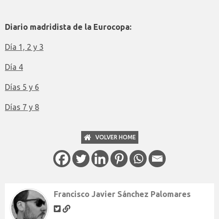
Diario madridista de la Eurocopa:
Día 1, 2 y 3
Día 4
Días 5 y 6
Días 7 y 8
VOLVER HOME
Francisco Javier Sánchez Palomares