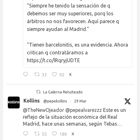
"Siempre he tenido la sensación de q
debemos ser muy superiores, porq los
árbitros no nos favorecen. Aquí parece q
siempre ayudan al Madrid."
"Tienen barcelonitis, es una evidencia. Ahora
critican q contratáramos a
https://t.co/lRqryjUDTE
33
92
X
La Galerna Retuiteado
Kollins
@pepekollins
·
29 Mar
@TheNewOjeador
@pepealvarezzz
Este es un
reflejo de la situación económica del Real
Madrid, hace unas semanas, según Tebas…
55
186
X