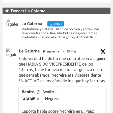
Tweets La Galerna
La Galerna
Seguir
Madridismo y sintaxis. Diario de opinión y entrevistas
relacionadas con el Real Madrid. Las mejores firmas
madridistas del planeta. https://t.co/zLS1tzeb3h
La Galerna
@lagalerna_
·
29 Mar
Si de verdad ha dicho que contrataron a alguien
que HABÍA SIDO VICEPRESIDENTE de los
árbitros, tiene todavía menos vergüenza de lo
que pensábamos. Negreira era vicepresidente
EN ACTIVO en los años de los que hay facturas.
Benito
@_Benito___
💣💣💣Barsa-Negreira
Laporta habla sobre Negreira en El País: