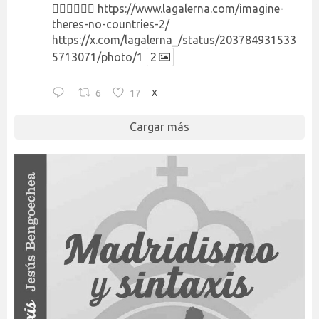
👉🏻👉🏻👉🏻
https://www.lagalerna.com/imagine-
theres-no-countries-2/
https://x.com/lagalerna_/status/203784931533
5713071/photo/1
2
6
17
X
Cargar más