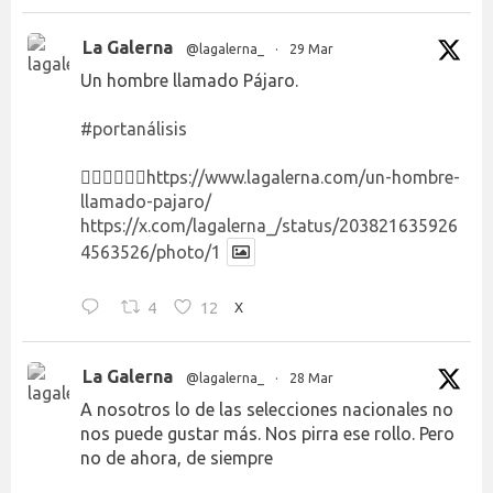
La Galerna
@lagalerna_
·
29 Mar
Un hombre llamado Pájaro.
#portanálisis
👉🏻👉🏻👉🏻
https://www.lagalerna.com/un-hombre-
llamado-pajaro/
https://x.com/lagalerna_/status/203821635926
4563526/photo/1
4
12
X
La Galerna
@lagalerna_
·
28 Mar
A nosotros lo de las selecciones nacionales no
nos puede gustar más. Nos pirra ese rollo. Pero
no de ahora, de siempre