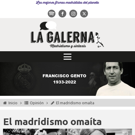
Las mejores firmas madridistas del planeta
Inicio
Opinión
El madridismo omaíta
El madridismo omaíta