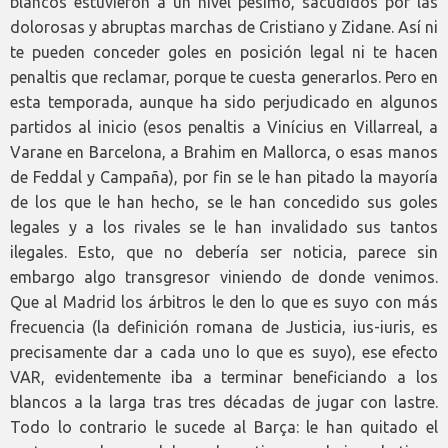
blancos estuvieron a un nivel pésimo, sacudidos por las
dolorosas y abruptas marchas de Cristiano y Zidane. Así ni
te pueden conceder goles en posición legal ni te hacen
penaltis que reclamar, porque te cuesta generarlos. Pero en
esta temporada, aunque ha sido perjudicado en algunos
partidos al inicio (esos penaltis a Vinícius en Villarreal, a
Varane en Barcelona, a Brahim en Mallorca, o esas manos
de Feddal y Campaña), por fin se le han pitado la mayoría
de los que le han hecho, se le han concedido sus goles
legales y a los rivales se le han invalidado sus tantos
ilegales. Esto, que no debería ser noticia, parece sin
embargo algo transgresor viniendo de donde venimos.
Que al Madrid los árbitros le den lo que es suyo con más
frecuencia (la definición romana de Justicia, ius-iuris, es
precisamente dar a cada uno lo que es suyo), ese efecto
VAR, evidentemente iba a terminar beneficiando a los
blancos a la larga tras tres décadas de jugar con lastre.
Todo lo contrario le sucede al Barça: le han quitado el