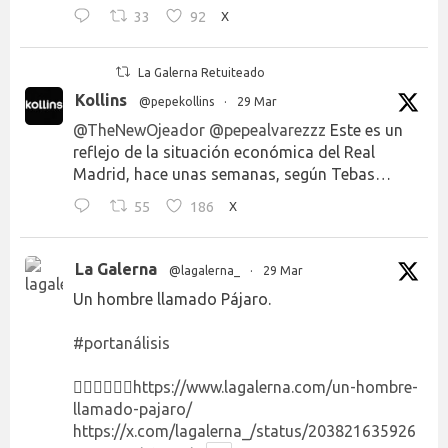
33
92
X
La Galerna Retuiteado
Kollins
@pepekollins
·
29 Mar
@TheNewOjeador
@pepealvarezzz
Este es un
reflejo de la situación económica del Real
Madrid, hace unas semanas, según Tebas…
55
186
X
La Galerna
@lagalerna_
·
29 Mar
Un hombre llamado Pájaro.
#portanálisis
👉🏻👉🏻👉🏻
https://www.lagalerna.com/un-hombre-
llamado-pajaro/
https://x.com/lagalerna_/status/203821635926