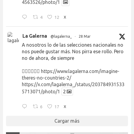
4563526/photo/1
4
12
X
La Galerna
@lagalerna_
·
28 Mar
A nosotros lo de las selecciones nacionales no
nos puede gustar más. Nos pirra ese rollo. Pero
no de ahora, de siempre
👉🏻👉🏻👉🏻
https://www.lagalerna.com/imagine-
theres-no-countries-2/
https://x.com/lagalerna_/status/203784931533
5713071/photo/1
2
6
17
X
Cargar más