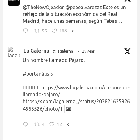
@TheNewOjeador
@pepealvarezzz
Este es un
reflejo de la situación económica del Real
Madrid, hace unas semanas, según Tebas…
55
186
X
La Galerna
@lagalerna_
·
29 Mar
Un hombre llamado Pájaro.
#portanálisis
👉🏻👉🏻👉🏻
https://www.lagalerna.com/un-hombre-
llamado-pajaro/
https://x.com/lagalerna_/status/203821635926
4563526/photo/1
4
12
X