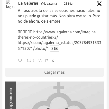
La Galerna
@lagalerna_
·
28 Mar
A nosotros lo de las selecciones nacionales no
nos puede gustar más. Nos pirra ese rollo. Pero
no de ahora, de siempre
👉🏻👉🏻👉🏻
https://www.lagalerna.com/imagine-
theres-no-countries-2/
https://x.com/lagalerna_/status/203784931533
5713071/photo/1
2
6
17
X
Cargar más