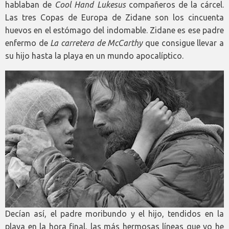
hablaban de
Cool Hand Lukesus
compañeros de la cárcel.
Las tres Copas de Europa de Zidane son los cincuenta
huevos en el estómago del indomable. Zidane es ese padre
enfermo de
La carretera de McCarthy
que consigue llevar a
su hijo hasta la playa en un mundo apocalíptico.
Decían así, el padre moribundo y el hijo, tendidos en la
playa en la hora final, las más hermosas líneas que yo he