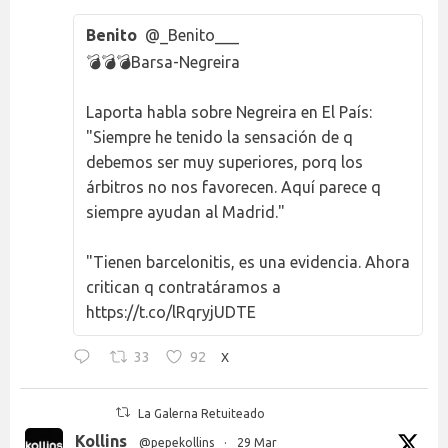
Benito
@_Benito___
💣💣💣Barsa-Negreira
Laporta habla sobre Negreira en El País:
"Siempre he tenido la sensación de q
debemos ser muy superiores, porq los
árbitros no nos favorecen. Aquí parece q
siempre ayudan al Madrid."
"Tienen barcelonitis, es una evidencia. Ahora
critican q contratáramos a
https://t.co/lRqryjUDTE
33
92
X
La Galerna Retuiteado
Kollins
@pepekollins
·
29 Mar