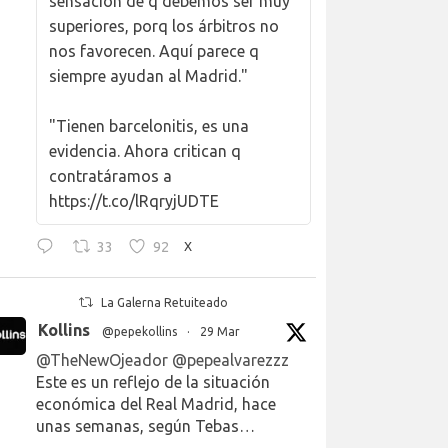
sensación de q debemos ser muy
superiores, porq los árbitros no
nos favorecen. Aquí parece q
siempre ayudan al Madrid."
"Tienen barcelonitis, es una
evidencia. Ahora critican q
contratáramos a
https://t.co/lRqryjUDTE
33
92
X
La Galerna Retuiteado
Kollins
@pepekollins
·
29 Mar
@TheNewOjeador
@pepealvarezzz
Este es un reflejo de la situación
económica del Real Madrid, hace
unas semanas, según Tebas…