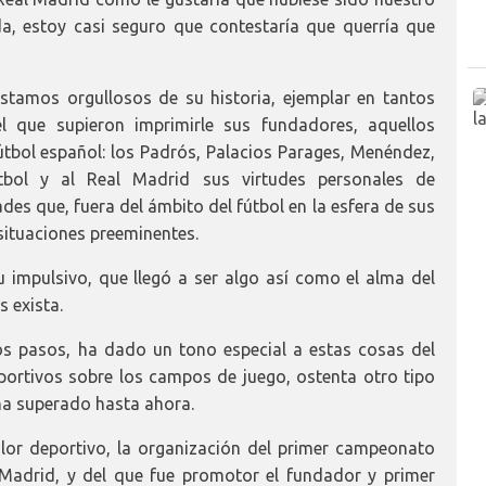
da, estoy casi seguro que contestaría que querría que
estamos orgullosos de su historia, ejemplar en tantos
l que supieron imprimirle sus fundadores, aquellos
tbol español: los Padrós, Palacios Parages, Menéndez,
fútbol y al Real Madrid sus virtudes personales de
ades que, fuera del ámbito del fútbol en la esfera de sus
 situaciones preeminentes.
tu impulsivo, que llegó a ser algo así como el alma del
s exista.
os pasos, ha dado un tono especial a estas cosas del
eportivos sobre los campos de juego, ostenta otro tipo
ha superado hasta ahora.
alor deportivo, la organización del primer campeonato
 Madrid, y del que fue promotor el fundador y primer