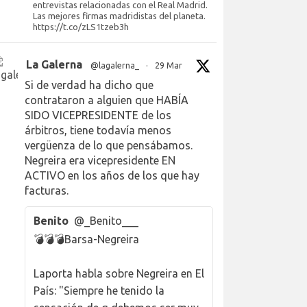
entrevistas relacionadas con el Real Madrid.
Las mejores firmas madridistas del planeta.
https://t.co/zLS1tzeb3h
La Galerna
@lagalerna_
·
29 Mar
Si de verdad ha dicho que
contrataron a alguien que HABÍA
SIDO VICEPRESIDENTE de los
árbitros, tiene todavía menos
vergüenza de lo que pensábamos.
Negreira era vicepresidente EN
ACTIVO en los años de los que hay
facturas.
Benito
@_Benito___
💣💣💣Barsa-Negreira
Laporta habla sobre Negreira en El
País: "Siempre he tenido la