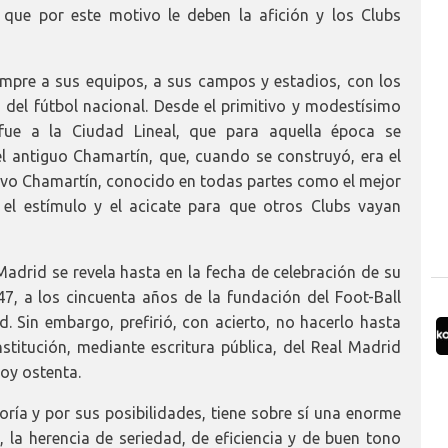
 que por este motivo le deben la afición y los Clubs
empre a sus equipos, a sus campos y estadios, con los
a del fútbol nacional. Desde el primitivo y modestísimo
fue a la Ciudad Lineal, que para aquella época se
l antiguo Chamartín, que, cuando se construyó, era el
evo Chamartín, conocido en todas partes como el mejor
el estímulo y el acicate para que otros Clubs vayan
 Madrid se revela hasta en la fecha de celebración de su
7, a los cincuenta años de la fundación del Foot-Ball
d. Sin embargo, prefirió, con acierto, no hacerlo hasta
stitución, mediante escritura pública, del Real Madrid
oy ostenta.
goría y por sus posibilidades, tiene sobre sí una enorme
, la herencia de seriedad, de eficiencia y de buen tono