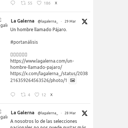
55
186
X
La Galerna
@lagalerna_
·
29 Mar
Un hombre llamado Pájaro.
#portanálisis
👉🏻👉🏻👉🏻
https://www.lagalerna.com/un-
hombre-llamado-pajaro/
https://x.com/lagalerna_/status/2038
216359264563526/photo/1
4
12
X
La Galerna
@lagalerna_
·
28 Mar
A nosotros lo de las selecciones
nacionales no nos puede gustar más.