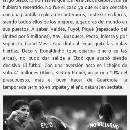
largo plazo, lo normal es que los resultados deportivos se
hubieran resentido. No fue el caso ya que el club contaba
con una plantilla repleta de canteranos, coste 0 € en libros,
siendo todos ellos de los mejores jugadores del mundo en
sus puestos. A saber, Valdés, Puyol, Piqué (repescado del
United por 5 millones), Xavi, Busquets, Pedro, Iniesta y por
supuesto, Lionel Messi. Guardiola al llegar, quitó las malas
hierbas, Deco y Ronaldinho (que dejaron dinero en las
arcas), no pudo dar salida a Etoó que acabó siendo
decisivo. El fútbol. Con una inversión neta en fichajes de
sólo 41 millones (Alves, Keita y Piqué), un pírrico 10% del
presupuesto, más el buen hacer de Guardiola, la
temporada terminó en triplete y el año natural en sextete.