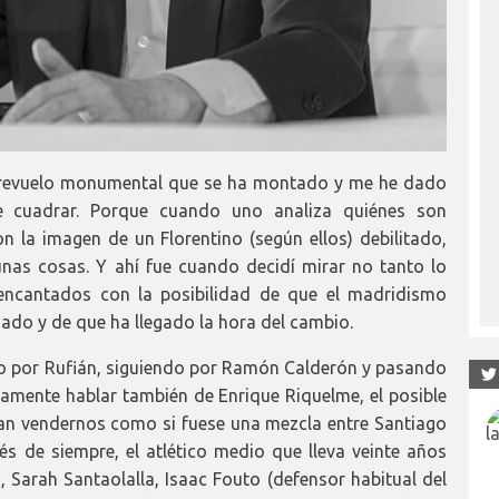
el revuelo monumental que se ha montado y me he dado
 cuadrar. Porque cuando uno analiza quiénes son
 la imagen de un Florentino (según ellos) debilitado,
unas cosas. Y ahí fue cuando decidí mirar no tanto lo
 encantados con la posibilidad de que el madridismo
ado y de que ha llegado la hora del cambio.
do por Rufián, siguiendo por Ramón Calderón y pasando
icamente hablar también de Enrique Riquelme, el posible
tan vendernos como si fuese una mezcla entre Santiago
lés de siempre, el atlético medio que lleva veinte años
, Sarah Santaolalla, Isaac Fouto (defensor habitual del