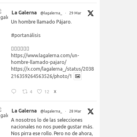
La Galerna
@lagalerna_
·
29 Mar
Un hombre llamado Pájaro.
#portanálisis
👉🏻👉🏻👉🏻
https://www.lagalerna.com/un-
hombre-llamado-pajaro/
https://x.com/lagalerna_/status/2038
216359264563526/photo/1
4
12
X
La Galerna
@lagalerna_
·
28 Mar
A nosotros lo de las selecciones
nacionales no nos puede gustar más.
Nos pirra ese rollo. Pero no de ahora,