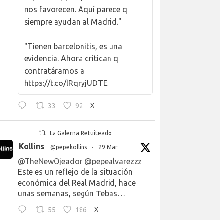
nos favorecen. Aquí parece q
siempre ayudan al Madrid."
"Tienen barcelonitis, es una
evidencia. Ahora critican q
contratáramos a
https://t.co/lRqryjUDTE
33
92
X
La Galerna Retuiteado
Kollins
@pepekollins
·
29 Mar
@TheNewOjeador
@pepealvarezzz
Este es un reflejo de la situación
económica del Real Madrid, hace
unas semanas, según Tebas…
55
186
X