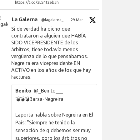
https://t.co/zLS1tzeb3h
La Galerna
@lagalerna_
·
29 Mar
Si de verdad ha dicho que
contrataron a alguien que HABÍA
SIDO VICEPRESIDENTE de los
árbitros, tiene todavía menos
vergüenza de lo que pensábamos.
Negreira era vicepresidente EN
ACTIVO en los años de los que hay
facturas.
Benito
@_Benito___
💣💣💣Barsa-Negreira
Laporta habla sobre Negreira en El
País: "Siempre he tenido la
sensación de q debemos ser muy
superiores, porq los árbitros no