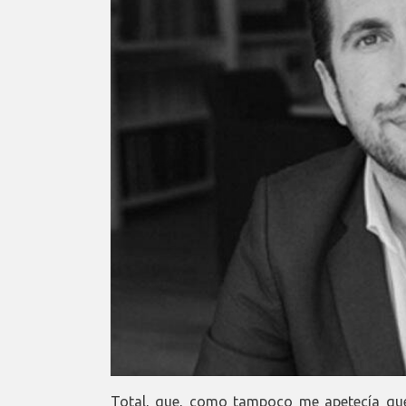
Total, que, como tampoco me apetecía qued