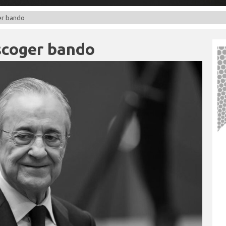
ger bando
escoger bando