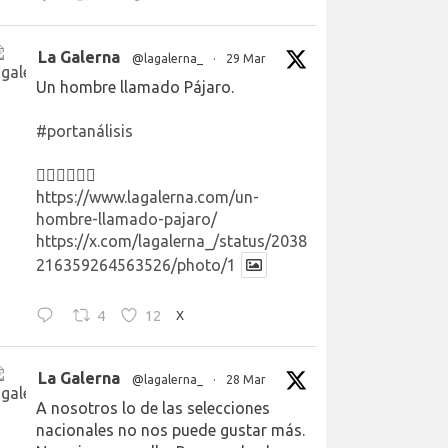
La Galerna
@lagalerna_
·
29 Mar
Un hombre llamado Pájaro.
#portanálisis
👉🏻👉🏻👉🏻
https://www.lagalerna.com/un-
hombre-llamado-pajaro/
https://x.com/lagalerna_/status/2038
216359264563526/photo/1
4
12
X
La Galerna
@lagalerna_
·
28 Mar
A nosotros lo de las selecciones
nacionales no nos puede gustar más.