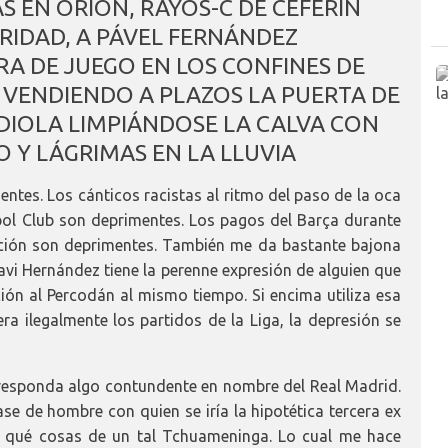
S EN ORIÓN, RAYOS-C DE CEFERIN
URIDAD, A PÁVEL FERNÁNDEZ
A DE JUEGO EN LOS CONFINES DE
 VENDIENDO A PLAZOS LA PUERTA DE
DIOLA LIMPIÁNDOSE LA CALVA CON
 Y LÁGRIMAS EN LA LLUVIA
entes. Los cánticos racistas al ritmo del paso de la oca
bol Club son deprimentes. Los pagos del Barça durante
ción son deprimentes. También me da bastante bajona
avi Hernández tiene la perenne expresión de alguien que
ción al Percodán al mismo tiempo. Si encima utiliza esa
ra ilegalmente los partidos de la Liga, la depresión se
responda algo contundente en nombre del Real Madrid.
ase de hombre con quien se iría la hipotética tercera ex
 qué cosas de un tal Tchuameninga. Lo cual me hace