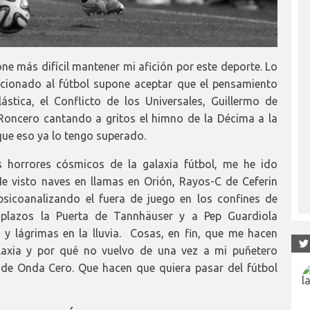
ne más difícil mantener mi afición por este deporte. Lo
icionado al fútbol supone aceptar que el pensamiento
stica, el Conflicto de los Universales, Guillermo de
ncero cantando a gritos el himno de la Décima a la
 que eso ya lo tengo superado.
s horrores cósmicos de la galaxia fútbol, me he ido
 visto naves en llamas en Orión, Rayos-C de Ceferin
 psicoanalizando el fuera de juego en los confines de
plazos la Puerta de Tannhäuser y a Pep Guardiola
 y lágrimas en la lluvia. Cosas, en fin, que me hacen
laxia y por qué no vuelvo de una vez a mi puñetero
n de Onda Cero. Que hacen que quiera pasar del fútbol