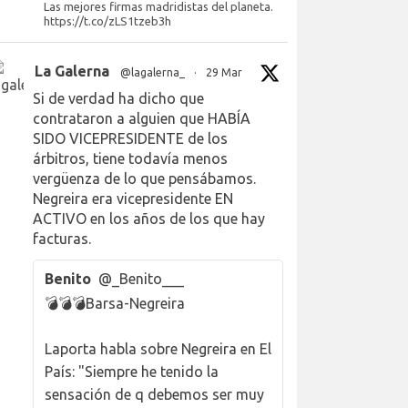
Las mejores firmas madridistas del planeta.
https://t.co/zLS1tzeb3h
La Galerna
@lagalerna_
·
29 Mar
Si de verdad ha dicho que
contrataron a alguien que HABÍA
SIDO VICEPRESIDENTE de los
árbitros, tiene todavía menos
vergüenza de lo que pensábamos.
Negreira era vicepresidente EN
ACTIVO en los años de los que hay
facturas.
Benito
@_Benito___
💣💣💣Barsa-Negreira
Laporta habla sobre Negreira en El
País: "Siempre he tenido la
sensación de q debemos ser muy