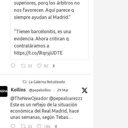
superiores, porq los árbitros no
nos favorecen. Aquí parece q
siempre ayudan al Madrid."
"Tienen barcelonitis, es una
evidencia. Ahora critican q
contratáramos a
https://t.co/lRqryjUDTE
33
92
X
La Galerna Retuiteado
Kollins
@pepekollins
·
29 Mar
@TheNewOjeador
@pepealvarezzz
Este es un reflejo de la situación
económica del Real Madrid, hace
unas semanas, según Tebas…
55
186
X