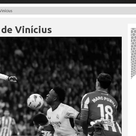
inícius
 de Vinícius