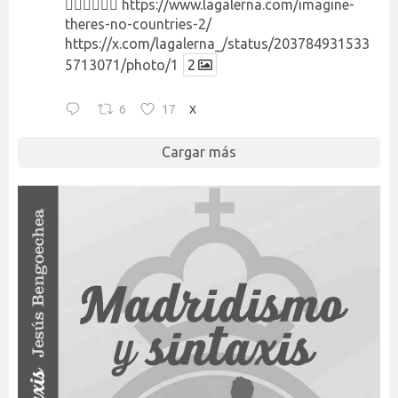
👉🏻👉🏻👉🏻
https://www.lagalerna.com/imagine-
theres-no-countries-2/
https://x.com/lagalerna_/status/203784931533
5713071/photo/1
2
6
17
X
Cargar más