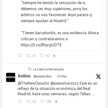
"Siempre he tenido la sensación de q
debemos ser muy superiores, porq los
árbitros no nos favorecen. Aquí parece q
siempre ayudan al Madrid."
"Tienen barcelonitis, es una evidencia. Ahora
critican q contratáramos a
https://t.co/lRqryjUDTE
33
92
X
La Galerna Retuiteado
Kollins
@pepekollins
·
29 Mar
@TheNewOjeador
@pepealvarezzz
Este es un
reflejo de la situación económica del Real
Madrid, hace unas semanas, según Tebas…
55
186
X