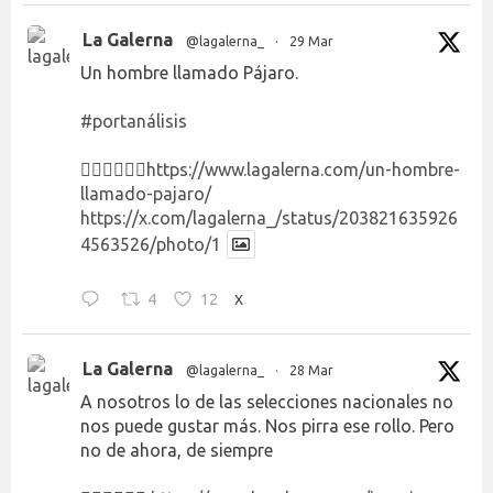
La Galerna
@lagalerna_
·
29 Mar
Un hombre llamado Pájaro.
#portanálisis
👉🏻👉🏻👉🏻
https://www.lagalerna.com/un-hombre-
llamado-pajaro/
https://x.com/lagalerna_/status/203821635926
4563526/photo/1
4
12
X
La Galerna
@lagalerna_
·
28 Mar
A nosotros lo de las selecciones nacionales no
nos puede gustar más. Nos pirra ese rollo. Pero
no de ahora, de siempre