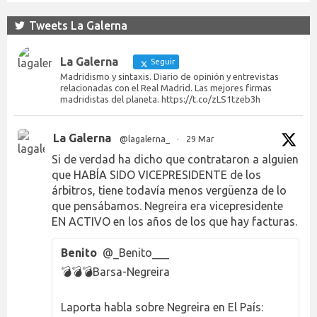
Tweets La Galerna
La Galerna
Seguir
Madridismo y sintaxis. Diario de opinión y entrevistas
relacionadas con el Real Madrid. Las mejores firmas
madridistas del planeta. https://t.co/zLS1tzeb3h
La Galerna
@lagalerna_
·
29 Mar
Si de verdad ha dicho que contrataron a alguien
que HABÍA SIDO VICEPRESIDENTE de los
árbitros, tiene todavía menos vergüenza de lo
que pensábamos. Negreira era vicepresidente
EN ACTIVO en los años de los que hay facturas.
Benito
@_Benito___
💣💣💣Barsa-Negreira
Laporta habla sobre Negreira en El País: