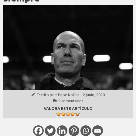
Escrito por:
Pepe Kollins
-
2 junio, 2020
9 comentarios
VALORA ESTE ARTÍCULO