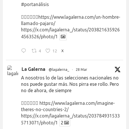
#portanálisis
👉🏻👉🏻👉🏻
https://www.lagalerna.com/un-hombre-
llamado-pajaro/
https://x.com/lagalerna_/status/203821635926
4563526/photo/1
4
12
X
La Galerna
@lagalerna_
·
28 Mar
A nosotros lo de las selecciones nacionales no
nos puede gustar más. Nos pirra ese rollo. Pero
no de ahora, de siempre
👉🏻👉🏻👉🏻
https://www.lagalerna.com/imagine-
theres-no-countries-2/
https://x.com/lagalerna_/status/203784931533
5713071/photo/1
2