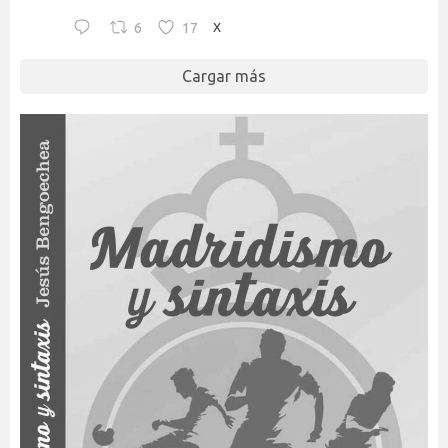
6
17
X
Cargar más