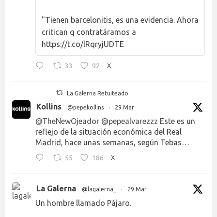
"Tienen barcelonitis, es una evidencia. Ahora
critican q contratáramos a
https://t.co/lRqryjUDTE
33
92
X
La Galerna Retuiteado
Kollins
@pepekollins
·
29 Mar
@TheNewOjeador
@pepealvarezzz
Este es un
reflejo de la situación económica del Real
Madrid, hace unas semanas, según Tebas…
55
186
X
La Galerna
@lagalerna_
·
29 Mar
Un hombre llamado Pájaro.