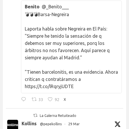
Benito
@_Benito___
💣💣💣Barsa-Negreira
Laporta habla sobre Negreira en El País:
"Siempre he tenido la sensación de q
debemos ser muy superiores, porq los
árbitros no nos favorecen. Aquí parece q
siempre ayudan al Madrid."
"Tienen barcelonitis, es una evidencia. Ahora
critican q contratáramos a
https://t.co/lRqryjUDTE
33
92
X
La Galerna Retuiteado
Kollins
@pepekollins
·
29 Mar