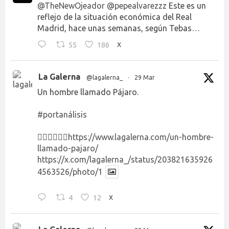
@TheNewOjeador
@pepealvarezzz
Este es un
reflejo de la situación económica del Real
Madrid, hace unas semanas, según Tebas…
55
186
X
La Galerna
@lagalerna_
·
29 Mar
Un hombre llamado Pájaro.
#portanálisis
👉🏻👉🏻👉🏻
https://www.lagalerna.com/un-hombre-
llamado-pajaro/
https://x.com/lagalerna_/status/203821635926
4563526/photo/1
4
12
X