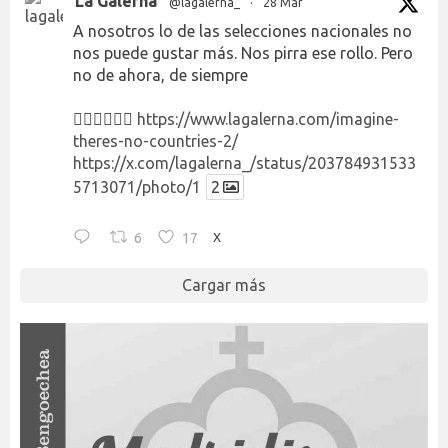
La Galerna
@lagalerna_
·
28 Mar
A nosotros lo de las selecciones nacionales no
nos puede gustar más. Nos pirra ese rollo. Pero
no de ahora, de siempre
👉🏻👉🏻👉🏻
https://www.lagalerna.com/imagine-
theres-no-countries-2/
https://x.com/lagalerna_/status/203784931533
5713071/photo/1
2
6
17
X
Cargar más