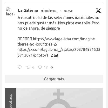
La Galerna
@lagalerna_
·
28 Mar
A nosotros lo de las selecciones nacionales no
nos puede gustar más. Nos pirra ese rollo. Pero
no de ahora, de siempre
👉🏻👉🏻👉🏻
https://www.lagalerna.com/imagine-
theres-no-countries-2/
https://x.com/lagalerna_/status/203784931533
5713071/photo/1
2
6
17
X
Cargar más