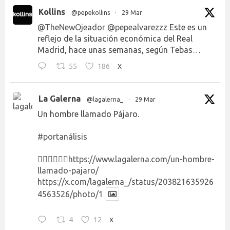
Kollins
@pepekollins
·
29 Mar
@TheNewOjeador
@pepealvarezzz
Este es un
reflejo de la situación económica del Real
Madrid, hace unas semanas, según Tebas…
55
186
X
La Galerna
@lagalerna_
·
29 Mar
Un hombre llamado Pájaro.
#portanálisis
👉🏻👉🏻👉🏻
https://www.lagalerna.com/un-hombre-
llamado-pajaro/
https://x.com/lagalerna_/status/203821635926
4563526/photo/1
4
12
X