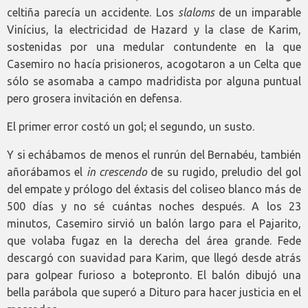
celtiña parecía un accidente. Los
slaloms
de un imparable
Vinícius, la electricidad de Hazard y la clase de Karim,
sostenidas por una medular contundente en la que
Casemiro no hacía prisioneros, acogotaron a un Celta que
sólo se asomaba a campo madridista por alguna puntual
pero grosera invitación en defensa.
El primer error costó un gol; el segundo, un susto.
Y si echábamos de menos el runrún del Bernabéu, también
añorábamos el
in crescendo
de su rugido, preludio del gol
del empate y prólogo del éxtasis del coliseo blanco más de
500 días y no sé cuántas noches después. A los 23
minutos, Casemiro sirvió un balón largo para el Pajarito,
que volaba fugaz en la derecha del área grande. Fede
descargó con suavidad para Karim, que llegó desde atrás
para golpear furioso a botepronto. El balón dibujó una
bella parábola que superó a Dituro para hacer justicia en el