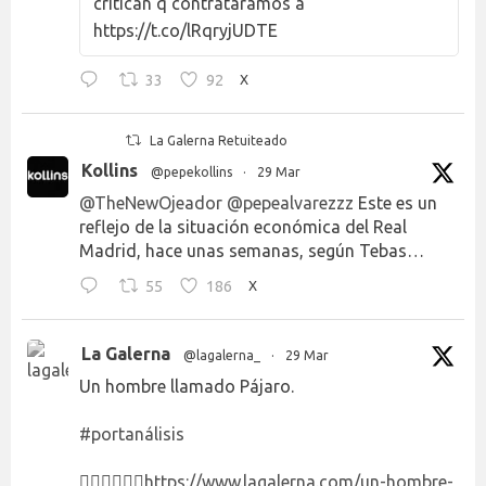
critican q contratáramos a
https://t.co/lRqryjUDTE
33
92
X
La Galerna Retuiteado
Kollins
@pepekollins
·
29 Mar
@TheNewOjeador
@pepealvarezzz
Este es un
reflejo de la situación económica del Real
Madrid, hace unas semanas, según Tebas…
55
186
X
La Galerna
@lagalerna_
·
29 Mar
Un hombre llamado Pájaro.
#portanálisis
👉🏻👉🏻👉🏻
https://www.lagalerna.com/un-hombre-