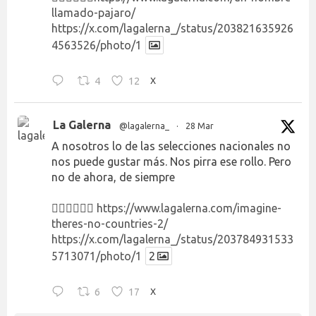
llamado-pajaro/
https://x.com/lagalerna_/status/203821635926
4563526/photo/1
4
12
X
La Galerna
@lagalerna_
·
28 Mar
A nosotros lo de las selecciones nacionales no
nos puede gustar más. Nos pirra ese rollo. Pero
no de ahora, de siempre
👉🏻👉🏻👉🏻
https://www.lagalerna.com/imagine-
theres-no-countries-2/
https://x.com/lagalerna_/status/203784931533
5713071/photo/1
2
6
17
X