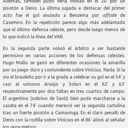
Además, también pudo verla Militão en el 20' por un
pisotón a Denis. La última jugada a destacar del primer
acto fue el gol anulado a Benzema por
offside
de
Casemiro. En la repetición parece algo más adelantado
que el último defensa celeste, pero desde luego menos de
lo que indicó la línea del VAR.
En la segunda parte volvió el árbitro a ser bastante
permisivo en varias acciones de los defensas celestes.
Hugo Mallo se ganó en diferentes ocasiones la amarilla
por su juego duro y contundente sobre Vinícius. Nada. Sí la
vio el brasileño por ir a la grada a celebrar su gol en el 54' y
casi al unísono Araújo y Solari en el 62' y 63'
respectivamente por dos faltas en tres cuartos de campo.
El argentino (sobrino de Santi) bien pudo marcharse a la
caseta en el 74' cuando mereció ver la segunda cartulina
tras un fuerte pisotón a Camavinga. En el claro penalti de
Denis con la rodilla sobre Vinicius en el 86' atinó al señalar
los once metros.