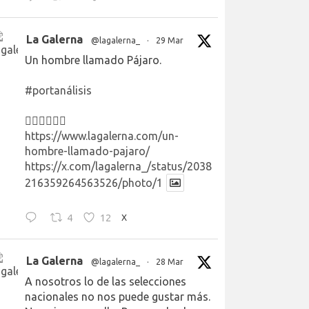
La Galerna
@lagalerna_
·
29 Mar
Un hombre llamado Pájaro.
#portanálisis
👉🏻👉🏻👉🏻
https://www.lagalerna.com/un-
hombre-llamado-pajaro/
https://x.com/lagalerna_/status/2038
216359264563526/photo/1
4
12
X
La Galerna
@lagalerna_
·
28 Mar
A nosotros lo de las selecciones
nacionales no nos puede gustar más.