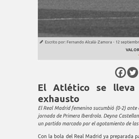
Escrito por:
Fernando Alcalá-Zamora
-
12 septiembr
VALOR
El Atlético se llev
exhausto
El Real Madrid femenino sucumbió (0-2) ante e
jornada de Primera Iberdrola. Deyna Castellano
un partido marcado por el agotamiento de las
Con la bola del Real Madrid ya preparada p