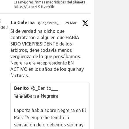
Las mejores firmas madridistas del planeta.
https://t.co/zLS1tzeb3h
La Galerna
@lagalerna_
·
29 Mar
Si de verdad ha dicho que
contrataron a alguien que HABÍA
SIDO VICEPRESIDENTE de los
árbitros, tiene todavía menos
vergüenza de lo que pensábamos.
Negreira era vicepresidente EN
ACTIVO en los años de los que hay
facturas.
Benito
@_Benito___
💣💣💣Barsa-Negreira
Laporta habla sobre Negreira en El
País: "Siempre he tenido la
sensación de q debemos ser muy