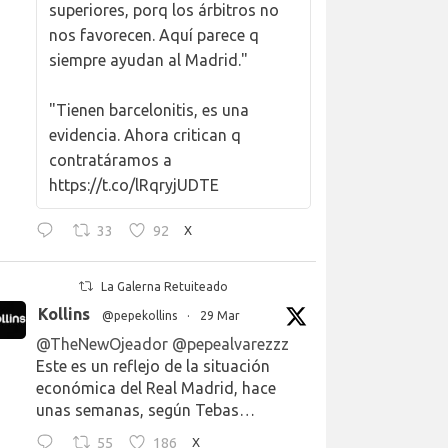
superiores, porq los árbitros no
nos favorecen. Aquí parece q
siempre ayudan al Madrid."
"Tienen barcelonitis, es una
evidencia. Ahora critican q
contratáramos a
https://t.co/lRqryjUDTE
33
92
X
La Galerna Retuiteado
Kollins
@pepekollins
·
29 Mar
@TheNewOjeador
@pepealvarezzz
Este es un reflejo de la situación
económica del Real Madrid, hace
unas semanas, según Tebas…
55
186
X