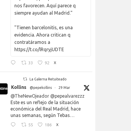
nos favorecen. Aquí parece q
siempre ayudan al Madrid."
"Tienen barcelonitis, es una
evidencia. Ahora critican q
contratáramos a
https://t.co/lRqryjUDTE
33
92
X
La Galerna Retuiteado
Kollins
@pepekollins
·
29 Mar
@TheNewOjeador
@pepealvarezzz
Este es un reflejo de la situación
económica del Real Madrid, hace
unas semanas, según Tebas…
55
186
X