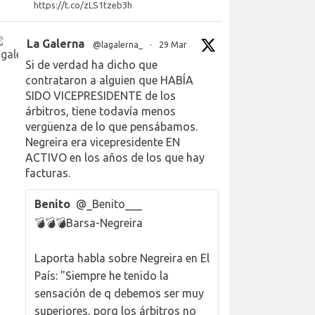
https://t.co/zLS1tzeb3h
La Galerna
@lagalerna_
·
29 Mar
Si de verdad ha dicho que
contrataron a alguien que HABÍA
SIDO VICEPRESIDENTE de los
árbitros, tiene todavía menos
vergüenza de lo que pensábamos.
Negreira era vicepresidente EN
ACTIVO en los años de los que hay
facturas.
Benito
@_Benito___
💣💣💣Barsa-Negreira
Laporta habla sobre Negreira en El
País: "Siempre he tenido la
sensación de q debemos ser muy
superiores, porq los árbitros no