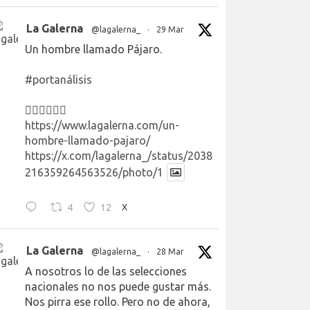
La Galerna
@lagalerna_
·
29 Mar
Un hombre llamado Pájaro.
#portanálisis
👉🏻👉🏻👉🏻
https://www.lagalerna.com/un-
hombre-llamado-pajaro/
https://x.com/lagalerna_/status/2038
216359264563526/photo/1
4
12
X
La Galerna
@lagalerna_
·
28 Mar
A nosotros lo de las selecciones
nacionales no nos puede gustar más.
Nos pirra ese rollo. Pero no de ahora,