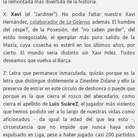
la remontada más divertida de la historia.
X:
Xavi
(el “Jardiner”). No podía faltar nuestro Xavi
Hernández,
colaborador de
La Galerna
, además. El hombre
del céspeT, de la Posesión, del “no saben perder”, del
estilo innegociable, el ejemplar más puro salido de la
Masía, cuya cosecha es estéril en los últimos años, por
cierto. El mundo sería distinto sin Xavi Hdez. Todos
deseamos que vuelva al Barça.
Z: Letra que permanece inmaculada, quizás porque es la
letra que distingue doblemente a Zinedine Zidane y ello la
preserva de entrar en este círculo de deshonra o puede que
porque es la que cierra el rosco del abecedario, como
cierra el apellido de
Luis SuáreZ
, el jugador más violento
que hemos podido ver a lo largo de nuestras vidas como
aficionados - da igual la edad del que lea esto -,
circunstancia que no impide que nunca haya sido
expulsado en Liga, pese a haber jugado casi 200 partidos