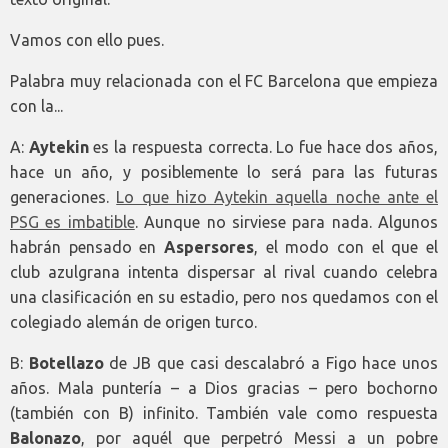
Vamos con ello pues.
Palabra muy relacionada con el FC Barcelona que empieza
con la...
A:
Aytekin
es la respuesta correcta. Lo fue hace dos años,
hace un año, y posiblemente lo será para las futuras
generaciones.
Lo que hizo Aytekin aquella noche ante el
PSG es imbatible
. Aunque no sirviese para nada. Algunos
habrán pensado en
Aspersores
, el modo con el que el
club azulgrana intenta dispersar al rival cuando celebra
una clasificación en su estadio, pero nos quedamos con el
colegiado alemán de origen turco.
B:
Botellazo
de JB que casi descalabró a Figo hace unos
años. Mala puntería – a Dios gracias – pero bochorno
(también con B) infinito. También vale como respuesta
Balonazo
, por aquél que perpetró Messi a un pobre