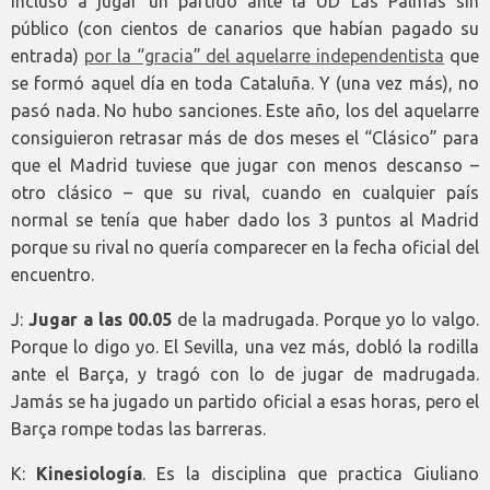
incluso a jugar un partido ante la UD Las Palmas sin
público (con cientos de canarios que habían pagado su
entrada)
por la “gracia” del aquelarre independentista
que
se formó aquel día en toda Cataluña. Y (una vez más), no
pasó nada. No hubo sanciones. Este año, los del aquelarre
consiguieron retrasar más de dos meses el “Clásico” para
que el Madrid tuviese que jugar con menos descanso –
otro clásico – que su rival, cuando en cualquier país
normal se tenía que haber dado los 3 puntos al Madrid
porque su rival no quería comparecer en la fecha oficial del
encuentro.
J:
Jugar a las 00.05
de la madrugada. Porque yo lo valgo.
Porque lo digo yo. El Sevilla, una vez más, dobló la rodilla
ante el Barça, y tragó con lo de jugar de madrugada.
Jamás se ha jugado un partido oficial a esas horas, pero el
Barça rompe todas las barreras.
K:
Kinesiología
. Es la disciplina que practica Giuliano