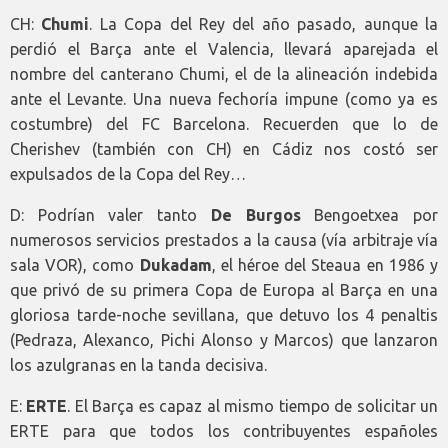
CH:
Chumi
. La Copa del Rey del año pasado, aunque la
perdió el Barça ante el Valencia, llevará aparejada el
nombre del canterano Chumi, el de la alineación indebida
ante el Levante. Una nueva fechoría impune (como ya es
costumbre) del FC Barcelona. Recuerden que lo de
Cherishev (también con CH) en Cádiz nos costó ser
expulsados de la Copa del Rey…
D: Podrían valer tanto
De Burgos
Bengoetxea por
numerosos servicios prestados a la causa (vía arbitraje vía
sala VOR), como
Dukadam
, el héroe del Steaua en 1986 y
que privó de su primera Copa de Europa al Barça en una
gloriosa tarde-noche sevillana, que detuvo los 4 penaltis
(Pedraza, Alexanco, Pichi Alonso y Marcos) que lanzaron
los azulgranas en la tanda decisiva.
E:
ERTE
. El Barça es capaz al mismo tiempo de solicitar un
ERTE para que todos los contribuyentes españoles