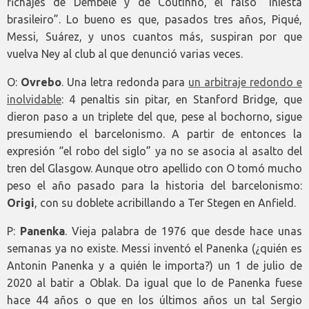
fichajes de Dembélé y de Coutinho, el falso “Iniesta
brasileiro”. Lo bueno es que, pasados tres años, Piqué,
Messi, Suárez, y unos cuantos más, suspiran por que
vuelva Ney al club al que denunció varias veces.
O:
Ovrebo
. Una letra redonda para
un arbitraje redondo e
inolvidable
: 4 penaltis sin pitar, en Stanford Bridge, que
dieron paso a un triplete del que, pese al bochorno, sigue
presumiendo el barcelonismo. A partir de entonces la
expresión “el robo del siglo” ya no se asocia al asalto del
tren del Glasgow. Aunque otro apellido con O tomó mucho
peso el año pasado para la historia del barcelonismo:
Origi
, con su doblete acribillando a Ter Stegen en Anfield.
P:
Panenka
. Vieja palabra de 1976 que desde hace unas
semanas ya no existe. Messi inventó el Panenka (¿quién es
Antonin Panenka y a quién le importa?) un 1 de julio de
2020 al batir a Oblak. Da igual que lo de Panenka fuese
hace 44 años o que en los últimos años un tal Sergio