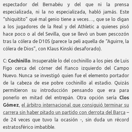
espectador del Bernabéu y del que ni la prensa
especializada, ni la no especializada, habló jamás. Este
“shiquitito” qué mal genio tiene a veces…, que se lo digan
a los jugadores de la Real y del Athletic a quienes pisó
hace poco o al del Sevilla, que se llevó un buen pescozón
tras la cólera de D10S (parece la peli aquella de “Aguirre, la
cólera de Dios”, con Klaus Kinski desaforado).
C:
Cochinillo
. Insuperable lo del cochinillo a los pies de Luis
Figo cerca del córner del flanco izquierdo del Campo
Nuevo. Nunca se investigó quien fue el elemento portador
de la cabeza de ese pobre cochinillo al estadio. Quizás
permitieron su introducción pensando que era para
ponerlo en mitad del entrepán. Otra opción sería
Clos
Gómez
,
el árbitro internacional que consiguió terminar su
carrera sin haber pitado un partido con derrota del Barça
–
de 24 veces que tuvo la ocasión -, sin duda un récord
estratosférico imbatible.