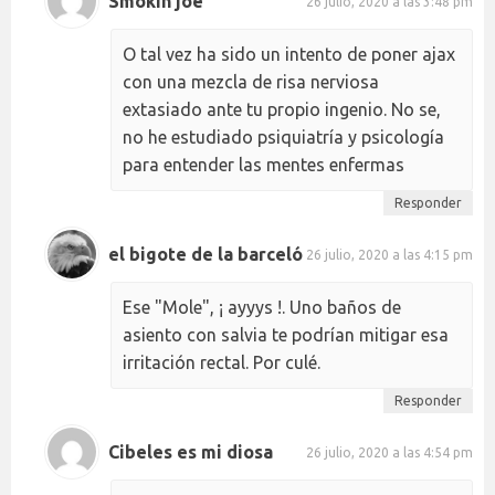
Smokin joe
26 julio, 2020 a las 3:48 pm
O tal vez ha sido un intento de poner ajax
con una mezcla de risa nerviosa
extasiado ante tu propio ingenio. No se,
no he estudiado psiquiatría y psicología
para entender las mentes enfermas
Responder
el bigote de la barceló
26 julio, 2020 a las 4:15 pm
Ese "Mole", ¡ ayyys !. Uno baños de
asiento con salvia te podrían mitigar esa
irritación rectal. Por culé.
Responder
Cibeles es mi diosa
26 julio, 2020 a las 4:54 pm