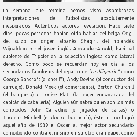
La semana que termina hemos visto asombrosas
interpretaciones de futbolistas absolutamente
inesperados. Auténticos actores revelación. Hace siete
días, pocas personas habían oído hablar del belga Origi,
del suizo de origen albanés Shaqiri, del holandés
Wijnaldum o del joven inglés Alexander-Arnold, habitual
suplente de Trippier en la selección inglesa como lateral
derecho. Como poco se recuerdan hoy en día a los
secundarios fabulosos del reparto de
“La diligencia”
como
George Bancroft (el sheriff), Andy Devine (el conductor del
carruaje), Donald Meek (el comerciante), Berton Churchill
(el banquero) o Louise Platt (la mujer embarazada del
capitán de caballería). Alguien aún sabrá quién son los más
conocidos John Carradine (el jugador de cartas) o
Thomas Mitchell (el doctor borrachín); éste último logró
aquel año de 1939 el Oscar al mejor actor secundario
compitiendo contra él mismo en su otro gran papel como