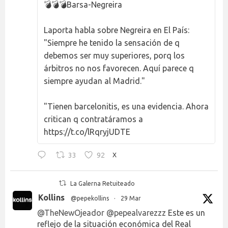
💣💣💣Barsa-Negreira
Laporta habla sobre Negreira en El País:
"Siempre he tenido la sensación de q
debemos ser muy superiores, porq los
árbitros no nos favorecen. Aquí parece q
siempre ayudan al Madrid."
"Tienen barcelonitis, es una evidencia. Ahora
critican q contratáramos a
https://t.co/lRqryjUDTE
33
92
X
La Galerna Retuiteado
Kollins
@pepekollins
·
29 Mar
@TheNewOjeador
@pepealvarezzz
Este es un
reflejo de la situación económica del Real