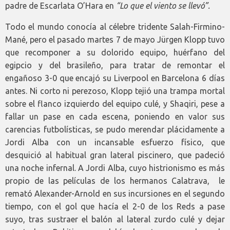
padre de Escarlata O’Hara en
“Lo que el viento se llevó”.
Todo el mundo conocía al célebre tridente Salah-Firmino-
Mané, pero el pasado martes 7 de mayo Jürgen Klopp tuvo
que recomponer a su dolorido equipo, huérfano del
egipcio y del brasileño, para tratar de remontar el
engañoso 3-0 que encajó su Liverpool en Barcelona 6 días
antes. Ni corto ni perezoso, Klopp tejió una trampa mortal
sobre el flanco izquierdo del equipo culé, y Shaqiri, pese a
fallar un pase en cada escena, poniendo en valor sus
carencias futbolísticas, se pudo merendar plácidamente a
Jordi Alba con un incansable esfuerzo físico, que
desquició al habitual gran lateral piscinero, que padeció
una noche infernal. A Jordi Alba, cuyo histrionismo es más
propio de las películas de los hermanos Calatrava, le
remató Alexander-Arnold en sus incursiones en el segundo
tiempo, con el gol que hacía el 2-0 de los Reds a pase
suyo, tras sustraer el balón al lateral zurdo culé y dejar