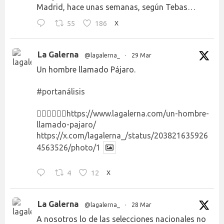
Madrid, hace unas semanas, según Tebas…
55
186
X
La Galerna
@lagalerna_
·
29 Mar
Un hombre llamado Pájaro.
#portanálisis
👉🏻👉🏻👉🏻
https://www.lagalerna.com/un-hombre-
llamado-pajaro/
https://x.com/lagalerna_/status/203821635926
4563526/photo/1
4
12
X
La Galerna
@lagalerna_
·
28 Mar
A nosotros lo de las selecciones nacionales no