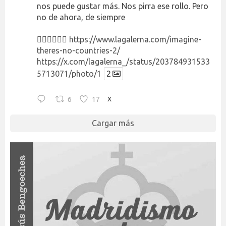
nos puede gustar más. Nos pirra ese rollo. Pero
no de ahora, de siempre
👉🏻👉🏻👉🏻
https://www.lagalerna.com/imagine-
theres-no-countries-2/
https://x.com/lagalerna_/status/203784931533
5713071/photo/1
2
6
17
X
Cargar más