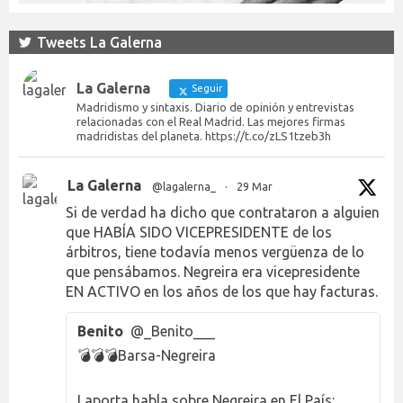
Tweets La Galerna
La Galerna
Seguir
Madridismo y sintaxis. Diario de opinión y entrevistas
relacionadas con el Real Madrid. Las mejores firmas
madridistas del planeta. https://t.co/zLS1tzeb3h
La Galerna
@lagalerna_
·
29 Mar
Si de verdad ha dicho que contrataron a alguien
que HABÍA SIDO VICEPRESIDENTE de los
árbitros, tiene todavía menos vergüenza de lo
que pensábamos. Negreira era vicepresidente
EN ACTIVO en los años de los que hay facturas.
Benito
@_Benito___
💣💣💣Barsa-Negreira
Laporta habla sobre Negreira en El País: