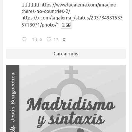
👉🏻👉🏻👉🏻
https://www.lagalerna.com/imagine-
theres-no-countries-2/
https://x.com/lagalerna_/status/203784931533
5713071/photo/1
2
6
17
X
Cargar más