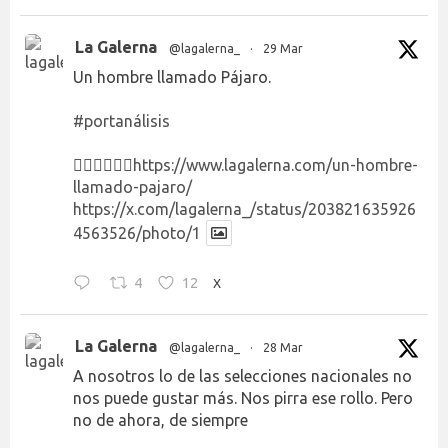
La Galerna
@lagalerna_
·
29 Mar
Un hombre llamado Pájaro.
#portanálisis
👉🏻👉🏻👉🏻
https://www.lagalerna.com/un-hombre-
llamado-pajaro/
https://x.com/lagalerna_/status/203821635926
4563526/photo/1
4
12
X
La Galerna
@lagalerna_
·
28 Mar
A nosotros lo de las selecciones nacionales no
nos puede gustar más. Nos pirra ese rollo. Pero
no de ahora, de siempre