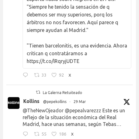
"Siempre he tenido la sensación de q
debemos ser muy superiores, porq los
árbitros no nos favorecen. Aquí parece q
siempre ayudan al Madrid."
"Tienen barcelonitis, es una evidencia. Ahora
critican q contratáramos a
https://t.co/lRqryjUDTE
33
92
X
La Galerna Retuiteado
Kollins
@pepekollins
·
29 Mar
@TheNewOjeador
@pepealvarezzz
Este es un
reflejo de la situación económica del Real
Madrid, hace unas semanas, según Tebas…
55
186
X