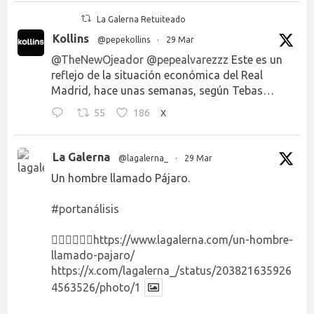
La Galerna Retuiteado
Kollins
@pepekollins
·
29 Mar
@TheNewOjeador
@pepealvarezzz
Este es un
reflejo de la situación económica del Real
Madrid, hace unas semanas, según Tebas…
55
186
X
La Galerna
@lagalerna_
·
29 Mar
Un hombre llamado Pájaro.
#portanálisis
👉🏻👉🏻👉🏻
https://www.lagalerna.com/un-hombre-
llamado-pajaro/
https://x.com/lagalerna_/status/203821635926
4563526/photo/1