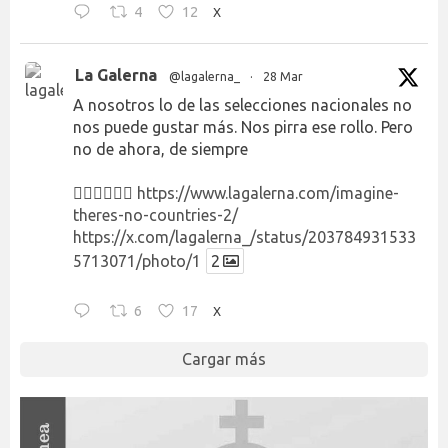
4
12
X
La Galerna
@lagalerna_
·
28 Mar
A nosotros lo de las selecciones nacionales no
nos puede gustar más. Nos pirra ese rollo. Pero
no de ahora, de siempre
👉🏻👉🏻👉🏻
https://www.lagalerna.com/imagine-
theres-no-countries-2/
https://x.com/lagalerna_/status/203784931533
5713071/photo/1
2
6
17
X
Cargar más