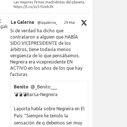
Las mejores firmas madridistas del planeta.
https://t.co/zLS1tzeb3h
La Galerna
@lagalerna_
·
29 Mar
Si de verdad ha dicho que
contrataron a alguien que HABÍA
SIDO VICEPRESIDENTE de los
árbitros, tiene todavía menos
vergüenza de lo que pensábamos.
Negreira era vicepresidente EN
ACTIVO en los años de los que hay
facturas.
Benito
@_Benito___
💣💣💣Barsa-Negreira
Laporta habla sobre Negreira en El
País: "Siempre he tenido la
sensación de q debemos ser muy