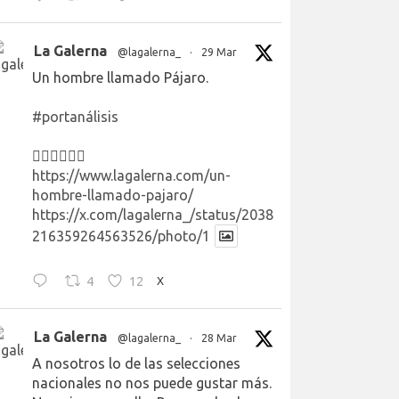
La Galerna
@lagalerna_
·
29 Mar
Un hombre llamado Pájaro.
#portanálisis
👉🏻👉🏻👉🏻
https://www.lagalerna.com/un-
hombre-llamado-pajaro/
https://x.com/lagalerna_/status/2038
216359264563526/photo/1
4
12
X
La Galerna
@lagalerna_
·
28 Mar
A nosotros lo de las selecciones
nacionales no nos puede gustar más.