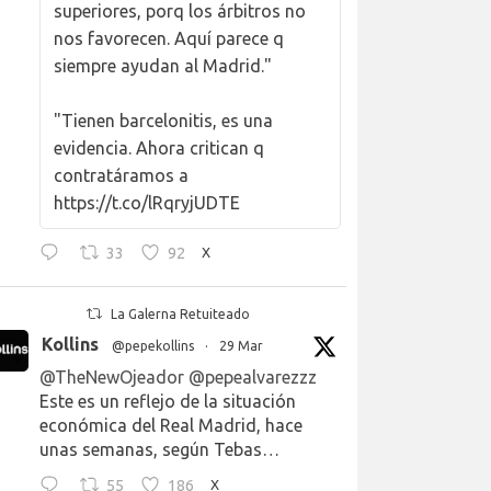
superiores, porq los árbitros no
nos favorecen. Aquí parece q
siempre ayudan al Madrid."
"Tienen barcelonitis, es una
evidencia. Ahora critican q
contratáramos a
https://t.co/lRqryjUDTE
33
92
X
La Galerna Retuiteado
Kollins
@pepekollins
·
29 Mar
@TheNewOjeador
@pepealvarezzz
Este es un reflejo de la situación
económica del Real Madrid, hace
unas semanas, según Tebas…
55
186
X