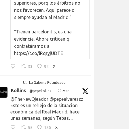
superiores, porq los árbitros no
nos favorecen. Aquí parece q
siempre ayudan al Madrid."
"Tienen barcelonitis, es una
evidencia. Ahora critican q
contratáramos a
https://t.co/lRqryjUDTE
33
92
X
La Galerna Retuiteado
Kollins
@pepekollins
·
29 Mar
@TheNewOjeador
@pepealvarezzz
Este es un reflejo de la situación
económica del Real Madrid, hace
unas semanas, según Tebas…
55
186
X