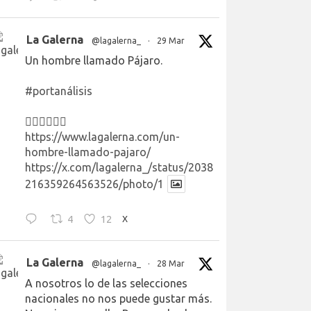
La Galerna
@lagalerna_
·
29 Mar
Un hombre llamado Pájaro.
#portanálisis
👉🏻👉🏻👉🏻
https://www.lagalerna.com/un-
hombre-llamado-pajaro/
https://x.com/lagalerna_/status/2038
216359264563526/photo/1
4
12
X
La Galerna
@lagalerna_
·
28 Mar
A nosotros lo de las selecciones
nacionales no nos puede gustar más.