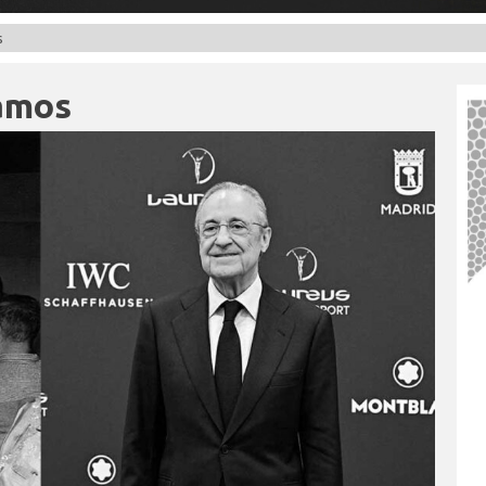
s
gamos