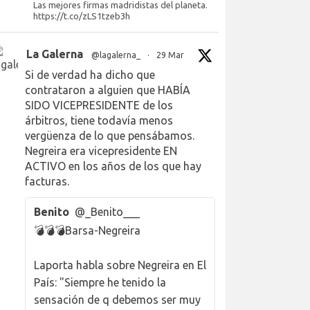
Las mejores firmas madridistas del planeta.
https://t.co/zLS1tzeb3h
La Galerna
@lagalerna_
·
29 Mar
Si de verdad ha dicho que
contrataron a alguien que HABÍA
SIDO VICEPRESIDENTE de los
árbitros, tiene todavía menos
vergüenza de lo que pensábamos.
Negreira era vicepresidente EN
ACTIVO en los años de los que hay
facturas.
Benito
@_Benito___
💣💣💣Barsa-Negreira
Laporta habla sobre Negreira en El
País: "Siempre he tenido la
sensación de q debemos ser muy