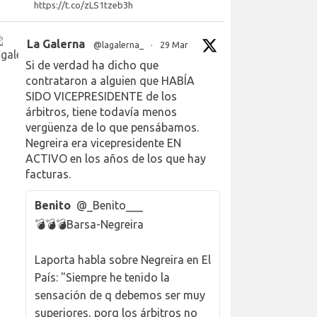
https://t.co/zLS1tzeb3h
La Galerna
@lagalerna_
·
29 Mar
Si de verdad ha dicho que
contrataron a alguien que HABÍA
SIDO VICEPRESIDENTE de los
árbitros, tiene todavía menos
vergüenza de lo que pensábamos.
Negreira era vicepresidente EN
ACTIVO en los años de los que hay
facturas.
Benito
@_Benito___
💣💣💣Barsa-Negreira
Laporta habla sobre Negreira en El
País: "Siempre he tenido la
sensación de q debemos ser muy
superiores, porq los árbitros no