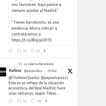
nos favorecen. Aquí parece q
siempre ayudan al Madrid."
"Tienen barcelonitis, es una
evidencia. Ahora critican q
contratáramos a
https://t.co/lRqryjUDTE
33
92
X
La Galerna Retuiteado
Kollins
@pepekollins
·
29 Mar
@TheNewOjeador
@pepealvarezzz
Este es un reflejo de la situación
económica del Real Madrid, hace
unas semanas, según Tebas…
55
186
X