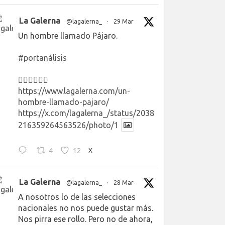
La Galerna
@lagalerna_
·
29 Mar
Un hombre llamado Pájaro.
#portanálisis
👉🏻👉🏻👉🏻
https://www.lagalerna.com/un-
hombre-llamado-pajaro/
https://x.com/lagalerna_/status/2038
216359264563526/photo/1
4
12
X
La Galerna
@lagalerna_
·
28 Mar
A nosotros lo de las selecciones
nacionales no nos puede gustar más.
Nos pirra ese rollo. Pero no de ahora,