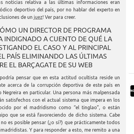
as noticias relativa a las últimas informaciones eran
iódico deportivo del país, por no hablar del experto en
nclusiones de un
juez
! Ver para creer.
 CÓMO UN DIRECTOR DE PROGRAMA
 INDIGNADO A CUENTO DE QUÉ LA
ESTIGANDO EL CASO Y AL PRINCIPAL
L PAÍS ELIMINANDO LAS ÚLTIMAS
E EL BARÇAGATE DE SU WEB
dría pensar que en esta actitud ocultista reside un
te acerca de la corrupción deportiva de este país en
so Negreira en particular. Una persona más malpensada
n satisfechos con el actual sistema que impera en los
ocido por el madridismo como “el tinglao”, o están
quipo que se está favoreciendo de dicho sistema. Cabe
 no es posible pensar (¿o sí?) que prácticamente todos
imadridistas. Y para responder a esto, me remito a una