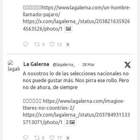
👉🏻👉🏻👉🏻
https://www.lagalerna.com/un-hombre-
llamado-pajaro/
https://x.com/lagalerna_/status/203821635926
4563526/photo/1
4
12
X
La Galerna
@lagalerna_
·
28 Mar
A nosotros lo de las selecciones nacionales no
nos puede gustar más. Nos pirra ese rollo. Pero
no de ahora, de siempre
👉🏻👉🏻👉🏻
https://www.lagalerna.com/imagine-
theres-no-countries-2/
https://x.com/lagalerna_/status/203784931533
5713071/photo/1
2
6
17
X