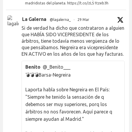
madridistas del planeta. https://t.co/zLS1tzeb3h
La Galerna
@lagalerna_
·
29 Mar
Si de verdad ha dicho que contrataron a alguien
que HABÍA SIDO VICEPRESIDENTE de los
árbitros, tiene todavía menos vergüenza de lo
que pensábamos. Negreira era vicepresidente
EN ACTIVO en los años de los que hay facturas.
Benito
@_Benito___
💣💣💣Barsa-Negreira
Laporta habla sobre Negreira en El País:
"Siempre he tenido la sensación de q
debemos ser muy superiores, porq los
árbitros no nos favorecen. Aquí parece q
siempre ayudan al Madrid."