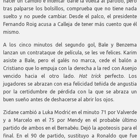
hacer un cambio e intentar darle la vuelta al partido, pero
tras palparse los bolsillos, comprueba que no tiene nada
suelto y no puede cambiar. Desde el palco, el presidente
Fernando Roig acusa a Calleja de tener más cuento que él
mismo.
A los cinco minutos del segundo gol, Bale y Benzema
lanzan un contrataque de película, se les ve felices. Karim
asiste a Bale, pero el galés no marca, cede el balón a
Cristiano que lo empuja con la derecha a la red con Asenjo
vencido hacia el otro lado.
Hat trick
perfecto. Los
jugadores se abrazan con esa felicidad teñida de angustia
por la certidumbre de pérdida con la que se abraza un
buen sueño antes de deshacerse al abrir los ojos.
Zidane cambió a Luka Modrić en el minuto 71 por Valverde
y a Marcelo en el 75 por Mendy en el probable último
partido de ambos en el Bernabéu. Dejó la apoteosis para el
final. En el 90 de partido, sustituyo a Ronaldo que fue