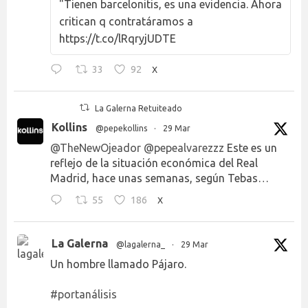
"Tienen barcelonitis, es una evidencia. Ahora
critican q contratáramos a
https://t.co/lRqryjUDTE
33
92
X
La Galerna Retuiteado
Kollins
@pepekollins
·
29 Mar
@TheNewOjeador
@pepealvarezzz
Este es un
reflejo de la situación económica del Real
Madrid, hace unas semanas, según Tebas…
55
186
X
La Galerna
@lagalerna_
·
29 Mar
Un hombre llamado Pájaro.
#portanálisis