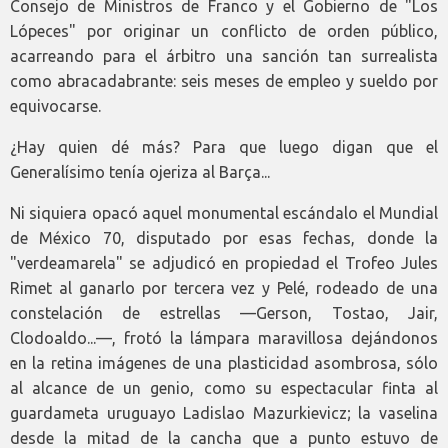
Consejo de Ministros de Franco y el Gobierno de "Los
Lópeces" por originar un conflicto de orden público,
acarreando para el árbitro una sanción tan surrealista
como abracadabrante: seis meses de empleo y sueldo por
equivocarse.
¿Hay quien dé más? Para que luego digan que el
Generalísimo tenía ojeriza al Barça...
Ni siquiera opacó aquel monumental escándalo el Mundial
de México 70, disputado por esas fechas, donde la
"verdeamarela" se adjudicó en propiedad el Trofeo Jules
Rimet al ganarlo por tercera vez y Pelé, rodeado de una
constelación de estrellas —Gerson, Tostao, Jair,
Clodoaldo...—, frotó la lámpara maravillosa dejándonos
en la retina imágenes de una plasticidad asombrosa, sólo
al alcance de un genio, como su espectacular finta al
guardameta uruguayo Ladislao Mazurkievicz; la vaselina
desde la mitad de la cancha que a punto estuvo de