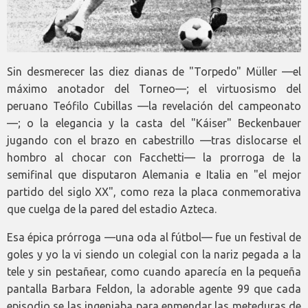
Sin desmerecer las diez dianas de "Torpedo" Müller —el
máximo anotador del Torneo—; el virtuosismo del
peruano Teófilo Cubillas —la revelación del campeonato
—; o la elegancia y la casta del "Káiser" Beckenbauer
jugando con el brazo en cabestrillo —tras dislocarse el
hombro al chocar con Facchetti— la prorroga de la
semifinal que disputaron Alemania e Italia en "el mejor
partido del siglo XX", como reza la placa conmemorativa
que cuelga de la pared del estadio Azteca.
Esa épica prórroga —una oda al fútbol— fue un festival de
goles y yo la vi siendo un colegial con la nariz pegada a la
tele y sin pestañear, como cuando aparecía en la pequeña
pantalla Barbara Feldon, la adorable agente 99 que cada
episodio se las ingeniaba para enmendar las meteduras de