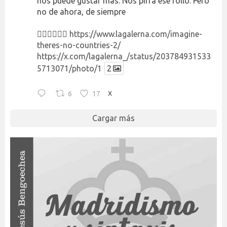
nos puede gustar más. Nos pirra ese rollo. Pero
no de ahora, de siempre
👉🏻👉🏻👉🏻
https://www.lagalerna.com/imagine-
theres-no-countries-2/
https://x.com/lagalerna_/status/203784931533
5713071/photo/1
2
6
17
X
Cargar más