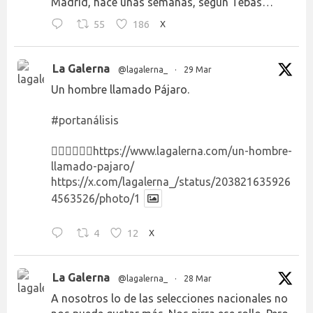
Madrid, hace unas semanas, según Tebas…
55
186
X
La Galerna
@lagalerna_
·
29 Mar
Un hombre llamado Pájaro.
#portanálisis
👉🏻👉🏻👉🏻
https://www.lagalerna.com/un-hombre-
llamado-pajaro/
https://x.com/lagalerna_/status/203821635926
4563526/photo/1
4
12
X
La Galerna
@lagalerna_
·
28 Mar
A nosotros lo de las selecciones nacionales no