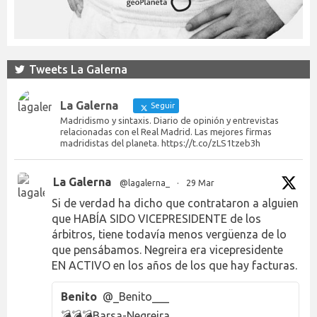
Tweets La Galerna
La Galerna
Seguir
Madridismo y sintaxis. Diario de opinión y entrevistas
relacionadas con el Real Madrid. Las mejores firmas
madridistas del planeta. https://t.co/zLS1tzeb3h
La Galerna
@lagalerna_
·
29 Mar
Si de verdad ha dicho que contrataron a alguien
que HABÍA SIDO VICEPRESIDENTE de los
árbitros, tiene todavía menos vergüenza de lo
que pensábamos. Negreira era vicepresidente
EN ACTIVO en los años de los que hay facturas.
Benito
@_Benito___
💣💣💣Barsa-Negreira