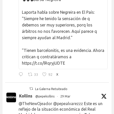
Laporta habla sobre Negreira en El País:
"Siempre he tenido la sensación de q
debemos ser muy superiores, porq los
árbitros no nos favorecen. Aquí parece q
siempre ayudan al Madrid."
"Tienen barcelonitis, es una evidencia. Ahora
critican q contratáramos a
https://t.co/lRqryjUDTE
33
92
X
La Galerna Retuiteado
Kollins
@pepekollins
·
29 Mar
@TheNewOjeador
@pepealvarezzz
Este es un
reflejo de la situación económica del Real