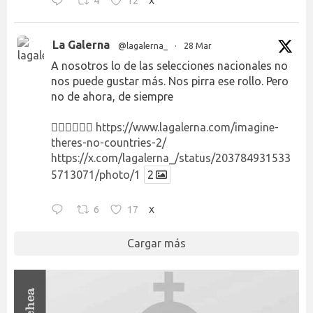
4
12
X
La Galerna
@lagalerna_
·
28 Mar
A nosotros lo de las selecciones nacionales no
nos puede gustar más. Nos pirra ese rollo. Pero
no de ahora, de siempre
👉🏻👉🏻👉🏻
https://www.lagalerna.com/imagine-
theres-no-countries-2/
https://x.com/lagalerna_/status/203784931533
5713071/photo/1
2
6
17
X
Cargar más