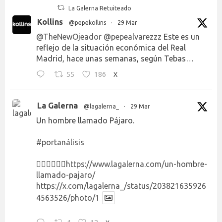
La Galerna Retuiteado
Kollins
@pepekollins
·
29 Mar
@TheNewOjeador
@pepealvarezzz
Este es un
reflejo de la situación económica del Real
Madrid, hace unas semanas, según Tebas…
55
186
X
La Galerna
@lagalerna_
·
29 Mar
Un hombre llamado Pájaro.
#portanálisis
👉🏻👉🏻👉🏻
https://www.lagalerna.com/un-hombre-
llamado-pajaro/
https://x.com/lagalerna_/status/203821635926
4563526/photo/1