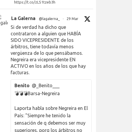
https://t.co/zLS1tzeb3h
La Galerna
@lagalerna_
·
29 Mar
Si de verdad ha dicho que
contrataron a alguien que HABÍA
SIDO VICEPRESIDENTE de los
árbitros, tiene todavía menos
vergüenza de lo que pensábamos.
Negreira era vicepresidente EN
ACTIVO en los años de los que hay
facturas.
Benito
@_Benito___
💣💣💣Barsa-Negreira
Laporta habla sobre Negreira en El
País: "Siempre he tenido la
sensación de q debemos ser muy
superiores, porq los árbitros no