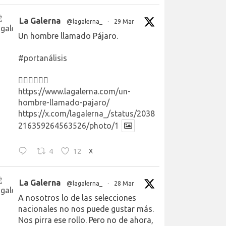
La Galerna
@lagalerna_
·
29 Mar
Un hombre llamado Pájaro.
#portanálisis
👉🏻👉🏻👉🏻
https://www.lagalerna.com/un-
hombre-llamado-pajaro/
https://x.com/lagalerna_/status/2038
216359264563526/photo/1
4
12
X
La Galerna
@lagalerna_
·
28 Mar
A nosotros lo de las selecciones
nacionales no nos puede gustar más.
Nos pirra ese rollo. Pero no de ahora,