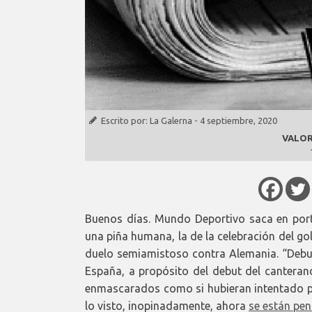
Escrito por:
La Galerna
-
4 septiembre, 2020
VALOR
Buenos días. Mundo Deportivo saca en por
una piña humana, la de la celebración del g
duelo semiamistoso contra Alemania. “Debut
España, a propósito del debut del canterano
enmascarados como si hubieran intentado per
lo visto, inopinadamente, ahora
se están pen