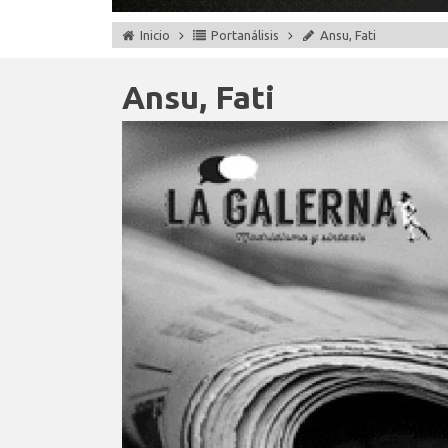
Inicio
Portanálisis
Ansu, Fati
Ansu, Fati