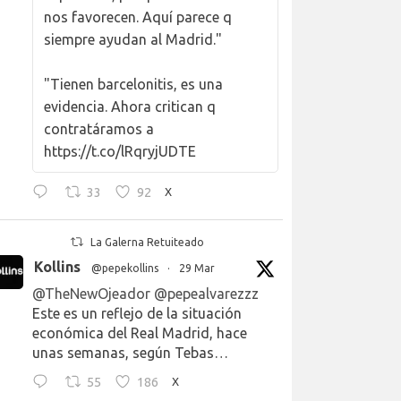
nos favorecen. Aquí parece q
siempre ayudan al Madrid."
"Tienen barcelonitis, es una
evidencia. Ahora critican q
contratáramos a
https://t.co/lRqryjUDTE
33
92
X
La Galerna Retuiteado
Kollins
@pepekollins
·
29 Mar
@TheNewOjeador
@pepealvarezzz
Este es un reflejo de la situación
económica del Real Madrid, hace
unas semanas, según Tebas…
55
186
X